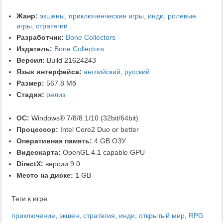
Жанр:
экшены
,
приключенческие игры
,
инди
,
ролевые
игры
,
стратегии
Разработчик:
Bone Collectors
Издатель:
Bone Collectors
Версия:
Build 21624243
Язык интерфейса:
английский
,
русский
Размер:
567.8 Мб
Стадия:
релиз
ОС:
Windows® 7/8/8.1/10 (32bit/64bit)
Процессор:
Intel Core2 Duo or better
Оперативная память:
4 GB ОЗУ
Видеокарта:
OpenGL 4.1 capable GPU
DirectX:
версии 9.0
Место на диске:
1 GB
Теги к игре
приключение
,
экшен
,
стратегия
,
инди
,
открытый мир
,
RPG