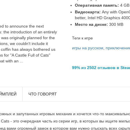
Оперативная память:
4 GB
Видеокарта:
Any with OpenG
better, Intel HD Graphics 4000
Место на диске:
300 MB
led to announce the next
: the introduction of an entirely
was originally planned for the
Теги к игре
ions, we couldn't include it
игры на русском
,
приключени
e coffin has always bothered us
s for "A Castle Full of Cats"
at with an ...
99% из 2502 отзывов в Ste
ЙМПЛЕЙ
ЧТО ГОВОРЯТ
ложных и запутанных игровых механик и хочется что-то максимальн
of Cats - это очередная часть из серии игр, в которых вы ищите милы
ед вами огромный замок в котором вам нужно отыскать всех скрыт