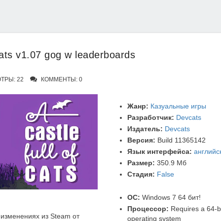
Cats v1.07 gog w leaderboards
ТРЫ: 22
КОММЕНТЫ: 0
Жанр:
Казуальные игры
Разработчик:
Devcats
Издатель:
Devcats
Версия:
Build 11365142
Язык интерфейса:
английс
Размер:
350.9 Мб
Стадия:
False
ОС:
Windows 7 64 бит!
Процессор:
Requires a 64-b
изменениях из Steam от
operating system