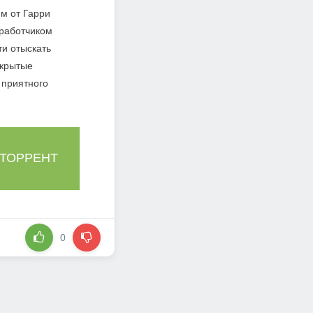
ям от Гарри
зработчиком
и отыскать
скрытые
 приятного
 ТОРРЕНТ
0