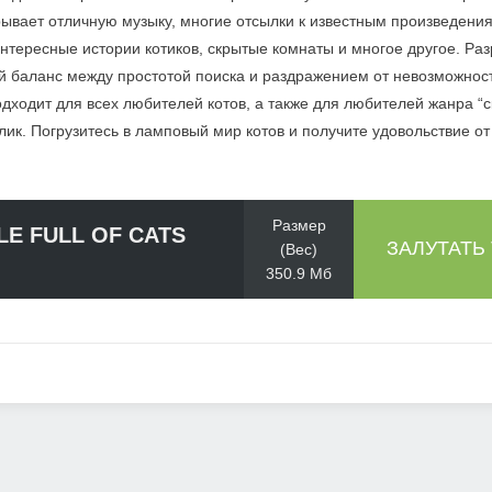
рывает отличную музыку, многие отсылки к известным произведени
нтересные истории котиков, скрытые комнаты и многое другое. Ра
й баланс между простотой поиска и раздражением от невозможност
одходит для всех любителей котов, а также для любителей жанра “
лик. Погрузитесь в ламповый мир котов и получите удовольствие от
Размер
LE FULL OF CATS
ЗАЛУТАТЬ
(Вес)
350.9 Мб