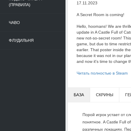
17.11.2023
(ПРАВИЛА)
A Secret Room is coming!
ЧАВО
Hello, hoomans! We are thril
update in A Castle Full of Cats
new not-so-secret room! This 
ФЛУДИЛЬНЯ
game, but due to time restrict
earlier. That poster inside th
because it was not in our plan
and now it's time to change th
Читать полностью в Steam
БАЗА
СКРИНЫ
ГЕ
Порой игрок устает от с
понятное. A Castle Full 
различных локациях. Пер