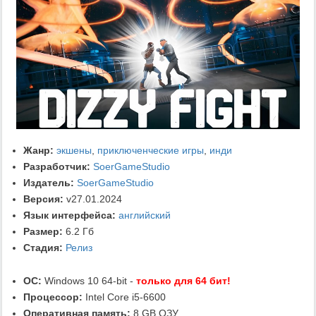
Жанр:
экшены
,
приключенческие игры
,
инди
Разработчик:
SoerGameStudio
Издатель:
SoerGameStudio
Версия:
v27.01.2024
Язык интерфейса:
английский
Размер:
6.2 Гб
Стадия:
Релиз
ОС:
Windows 10 64-bit -
только для 64 бит!
Процессор:
Intel Core i5-6600
Оперативная память:
8 GB ОЗУ