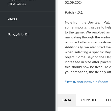
02.09.2024
(ПРАВИЛА)
Patch 4.0.1
ЧАВО
Note from the Dev team Patc
some important issues to help
to the game. We resolved an
ФЛУДИЛЬНЯ
navigating through the visito
occurred after some playtime 
Additionally, we also fixed t
when selecting a specific Be
object. Some Beyond the Dept
increased in size after place
this should now be fixed. To 
your creations, the fix only aff
Читать полностью в Steam
БАЗА
СКРИНЫ
ГЕ