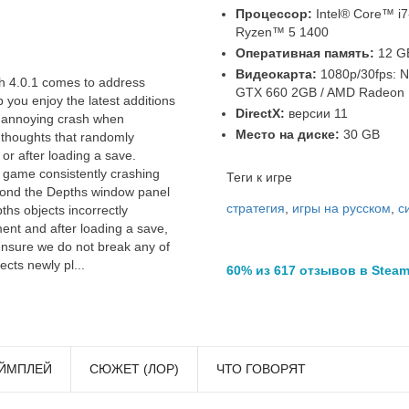
Процессор:
Intel® Core™ i7
Ryzen™ 5 1400
Оперативная память:
12 G
Видеокарта:
1080p/30fps: 
h 4.0.1 comes to address
GTX 660 2GB / AMD Radeon
 you enjoy the latest additions
DirectX:
версии 11
 annoying crash when
Место на диске:
30 GB
r thoughts that randomly
or after loading a save.
he game consistently crashing
Теги к игре
yond the Depths window panel
стратегия
,
игры на русском
,
с
hs objects incorrectly
ment and after loading a save,
ensure we do not break any of
ects newly pl...
60% из 617 отзывов в Stea
ЙМПЛЕЙ
СЮЖЕТ (ЛОР)
ЧТО ГОВОРЯТ