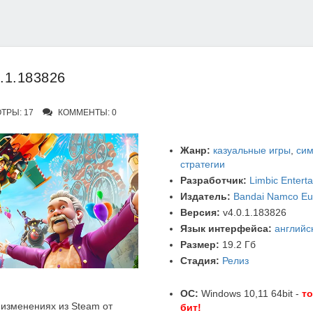
0.1.183826
ТРЫ: 17
КОММЕНТЫ: 0
Жанр:
казуальные игры
,
сим
стратегии
Разработчик:
Limbic Entert
Издатель:
Bandai Namco Eu
Версия:
v4.0.1.183826
Язык интерфейса:
английс
Размер:
19.2 Гб
Стадия:
Релиз
ОС:
Windows 10,11 64bit -
то
изменениях из Steam от
бит!