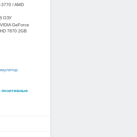
-3770 / AMD
B ОЗУ
NVIDIA GeForce
 HD 7870 2GB
имулятор
m позитивные