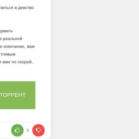
зиться в девство
давать
 в реальной
ую компанию, вам
етливым
 вам по скорей,
 ТОРРЕНТ
0