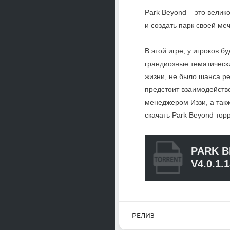
Park Beyond – это велик
и создать парк своей ме
В этой игре, у игроков 
грандиозные тематически
жизни, не было шанса р
предстоит взаимодейств
менеджером Иззи, а такж
скачать Park Beyond тор
PARK 
V4.0.1.
РЕЛИЗ