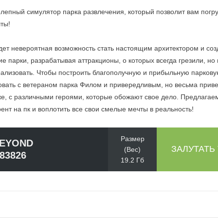
олепный симулятор парка развлечения, который позволит вам погру
чты!
будет невероятная возможность стать настоящим архитектором и соз
е парки, разрабатывая аттракционы, о которых всегда грезили, но
еализовать. Чтобы построить благополучную и прибыльную парков
овать с ветераном парка Филом и привередливым, но весьма прив
е, с различными героями, которые обожают свое дело. Предлагаем
рент на пк и воплотить все свои смелые мечты в реальность!
Размер
BEYOND
ЗАЛУТАТЬ
(Вес)
183826
19.2 Гб