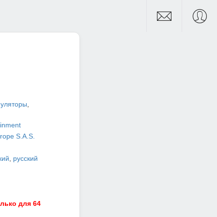
уляторы
,
ainment
rope S.A.S.
кий
,
русский
лько для 64