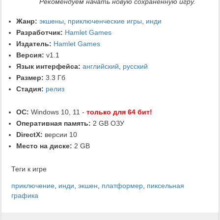
Рекомендуем начать новую сохранённую игру.
Жанр:
экшены
,
приключенческие игры
,
инди
Разработчик:
Hamlet Games
Издатель:
Hamlet Games
Версия:
v1.1
Язык интерфейса:
английский
,
русский
Размер:
3.3 Гб
Стадия:
релиз
ОС:
Windows 10, 11 -
только для 64 бит!
Оперативная память:
2 GB ОЗУ
DirectX:
версии 10
Место на диске:
2 GB
Теги к игре
приключение
,
инди
,
экшен
,
платформер
,
пиксельная
графика