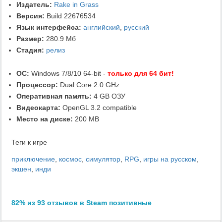
Издатель:
Rake in Grass
Версия:
Build 22676534
Язык интерфейса:
английский
,
русский
Размер:
280.9 Мб
Стадия:
релиз
ОС:
Windows 7/8/10 64-bit -
только для 64 бит!
Процессор:
Dual Core 2.0 GHz
Оперативная память:
4 GB ОЗУ
Видеокарта:
OpenGL 3.2 compatible
Место на диске:
200 MB
Теги к игре
приключение
,
космос
,
симулятор
,
RPG
,
игры на русском
,
экшен
,
инди
82% из 93 отзывов в Steam позитивные