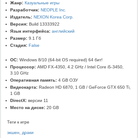
Жанр:
Казуальные игры
Разработчик:
NEOPLE Inc.
Издатель:
NEXON Korea Corp.
Версия:
Build 13333922
Язык интерфейса:
английский
Размер:
9.1 Гб
Стадия:
False
ОС:
Windows 8/10 (64-bit OS required) 64 бит!
Процессор:
AMD FX-4350, 4.2 GHz / Intel Core i5-3450,
3.10 GHz
Оперативная память:
4 GB ОЗУ
Видеокарта:
Radeon HD 6870, 1 GB / GeForce GTX 650 Ti,
1 GB
DirectX:
версии 11
Место на диске:
20 GB
Теги к игре
экшен
,
драки