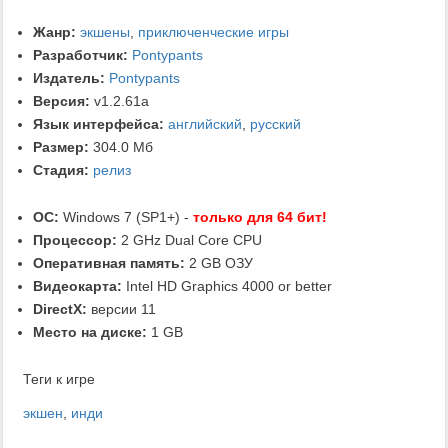
Жанр:
экшены
,
приключенческие игры
Разработчик:
Pontypants
Издатель:
Pontypants
Версия:
v1.2.61a
Язык интерфейса:
английский
,
русский
Размер:
304.0 Мб
Стадия:
релиз
ОС:
Windows 7 (SP1+) -
только для 64 бит!
Процессор:
2 GHz Dual Core CPU
Оперативная память:
2 GB ОЗУ
Видеокарта:
Intel HD Graphics 4000 or better
DirectX:
версии 11
Место на диске:
1 GB
Теги к игре
экшен
,
инди