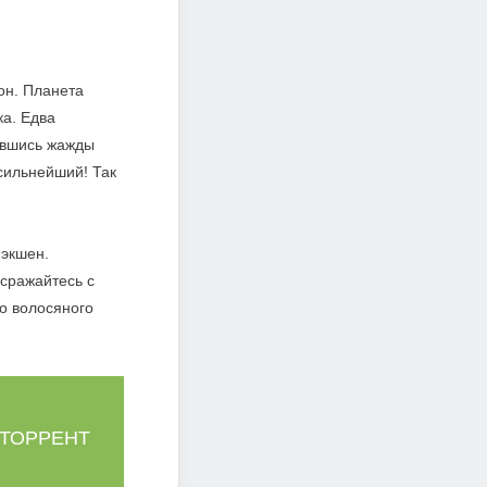
он. Планета
ка. Едва
нившись жажды
 сильнейший! Так
-экшен.
 сражайтесь с
о волосяного
 ТОРРЕНТ