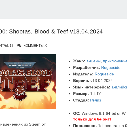
: Shootas, Blood & Teef v13.04.2024
ТРЫ: 17
КОММЕНТЫ: 0
Жанр:
экшены
,
приключенче
Разработчик:
Rogueside
Издатель:
Rogueside
Версия:
v13.04.2024
Язык интерфейса:
английс
Размер:
1.4 Гб
Стадия:
Релиз
ОС:
Windows 8.1 64-bit or Wi
только для 64 бит!
изменениях из Steam от
Процессор:
1st generation i