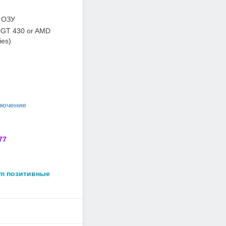
 ОЗУ
 GT 430 or AMD
ies)
лючение
77
am позитивные