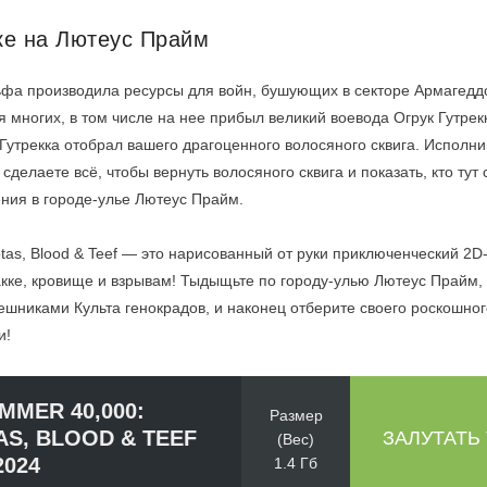
аке на Лютеус Прайм
ьфа производила ресурсы для войн, бушующих в секторе Армагедд
 многих, в том числе на нее прибыл великий воевода Огрук Гутрек
 Гутрекка отобрал вашего драгоценного волосяного сквига. Испол
 сделаете всё, чтобы вернуть волосяного сквига и показать, кто тут
ния в городе-улье Лютеус Прайм.
as, Blood & Teef — это нарисованный от руки приключенческий 2D
акке, кровище и взрывам! Тыдыщьте по городу-улью Лютеус Прайм,
шниками Культа генокрадов, и наконец отберите своего роскошног
и!
MER 40,000:
Размер
S, BLOOD & TEEF
ЗАЛУТАТЬ
(Вес)
2024
1.4 Гб