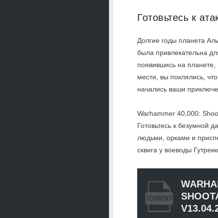
Готовьтесь к ат
Долгие годы планета Ал
была привлекательна для
появившись на планете,
мести, вы поклялись, что
начались ваши приключе
Warhammer 40,000: Shoot
Готовьтесь к безумной д
людьми, орками и приспе
сквига у воеводы Гутрекк
WARHAM
SHOOTA
V13.04.