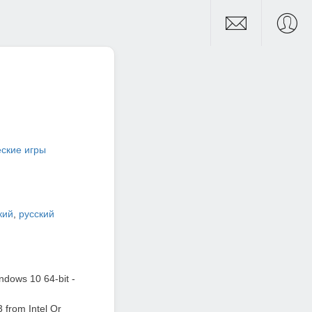
ские игры
кий
,
русский
ndows 10 64-bit -
3 from Intel Or