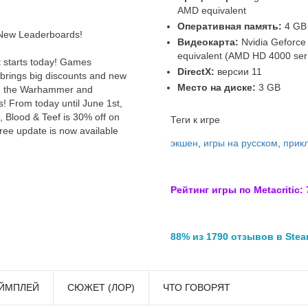
AMD equivalent
Оперативная память:
4 GB
New Leaderboards!
Видеокарта:
Nvidia Geforce
equivalent (AMD HD 4000 ser
 starts today! Games
DirectX:
версии 11
brings big discounts and new
Место на диске:
3 GB
m the Warhammer and
 From today until June 1st,
Blood & Teef is 30% off on
Теги к игре
free update is now available
экшен
,
игры на русском
,
прик
Рейтинг игры по Metacritic: 
88% из 1790 отзывов в Ste
ЙМПЛЕЙ
СЮЖЕТ (ЛОР)
ЧТО ГОВОРЯТ