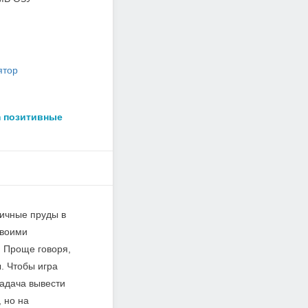
ятор
m позитивные
личные пруды в
своими
. Проще говоря,
. Чтобы игра
задача вывести
, но на