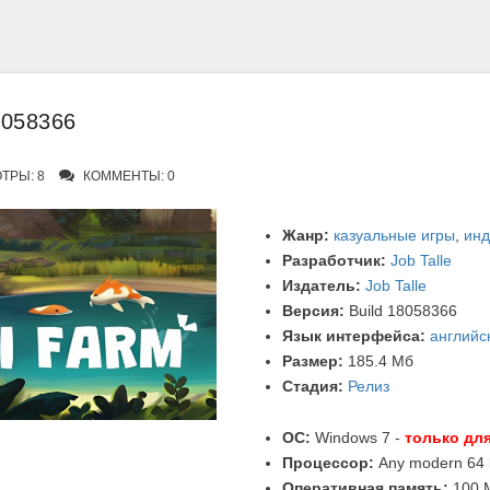
8058366
ТРЫ: 8
КОММЕНТЫ: 0
Жанр:
казуальные игры
,
инд
Разработчик:
Job Talle
Издатель:
Job Talle
Версия:
Build 18058366
Язык интерфейса:
английс
Размер:
185.4 Мб
Стадия:
Релиз
ОС:
Windows 7 -
только для
Процессор:
Any modern 64 b
Оперативная память:
100 