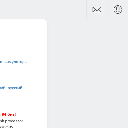
и
,
симуляторы
кий
,
русский
 64 бит!
it processor
MB ОЗУ