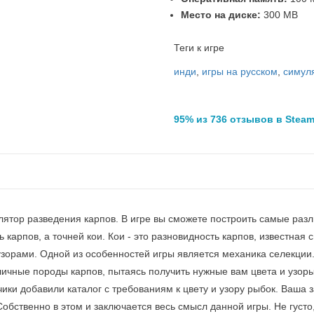
Место на диске:
300 MB
Теги к игре
инди
,
игры на русском
,
симул
95% из 736 отзывов в Stea
мулятор разведения карпов. В игре вы сможете построить самые раз
 карпов, а точней кои. Кои - это разновидность карпов, известная 
зорами. Одной из особенностей игры является механика селекции
ичные породы карпов, пытаясь получить нужные вам цвета и узоры
ики добавили каталог с требованиям к цвету и узору рыбок. Ваша 
Собственно в этом и заключается весь смысл данной игры. Не густо