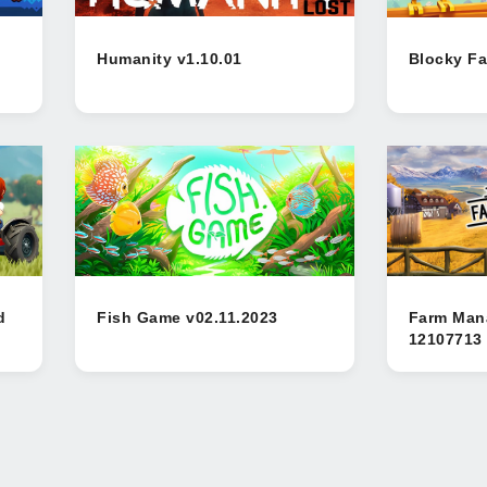
Humanity v1.10.01
Blocky F
d
Fish Game v02.11.2023
Farm Man
12107713