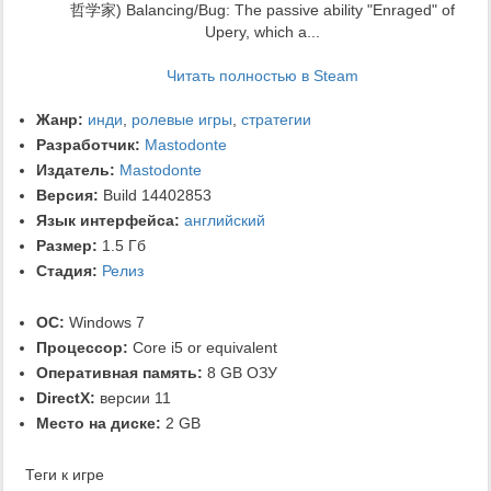
哲学家) Balancing/Bug: The passive ability "Enraged" of
Upery, which a...
Читать полностью в Steam
Жанр:
инди
,
ролевые игры
,
стратегии
Разработчик:
Mastodonte
Издатель:
Mastodonte
Версия:
Build 14402853
Язык интерфейса:
английский
Размер:
1.5 Гб
Стадия:
Релиз
ОС:
Windows 7
Процессор:
Core i5 or equivalent
Оперативная память:
8 GB ОЗУ
DirectX:
версии 11
Место на диске:
2 GB
Теги к игре