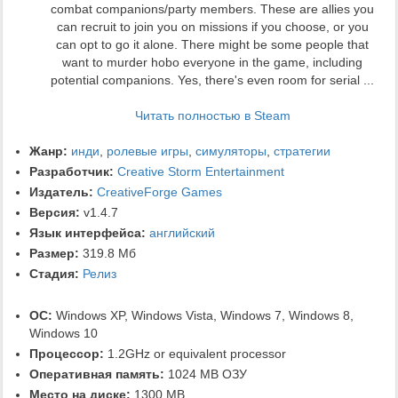
combat companions/party members. These are allies you
can recruit to join you on missions if you choose, or you
can opt to go it alone. There might be some people that
want to murder hobo everyone in the game, including
potential companions. Yes, there's even room for serial ...
Читать полностью в Steam
Жанр:
инди
,
ролевые игры
,
симуляторы
,
стратегии
Разработчик:
Creative Storm Entertainment
Издатель:
CreativeForge Games
Версия:
v1.4.7
Язык интерфейса:
английский
Размер:
319.8 Мб
Стадия:
Релиз
ОС:
Windows XP, Windows Vista, Windows 7, Windows 8,
Windows 10
Процессор:
1.2GHz or equivalent processor
Оперативная память:
1024 MB ОЗУ
Место на диске:
1300 MB