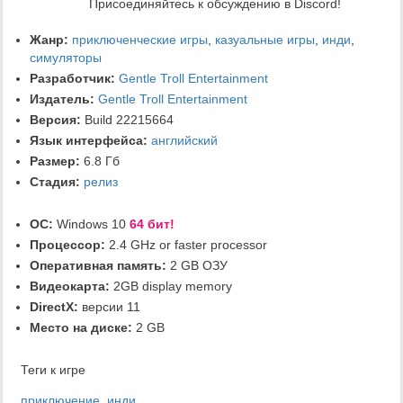
Присоединяйтесь к обсуждению в Discord!
Жанр:
приключенческие игры
,
казуальные игры
,
инди
,
симуляторы
Разработчик:
Gentle Troll Entertainment
Издатель:
Gentle Troll Entertainment
Версия:
Build 22215664
Язык интерфейса:
английский
Размер:
6.8 Гб
Стадия:
релиз
ОС:
Windows 10
64 бит!
Процессор:
2.4 GHz or faster processor
Оперативная память:
2 GB ОЗУ
Видеокарта:
2GB display memory
DirectX:
версии 11
Место на диске:
2 GB
Теги к игре
приключение
,
инди