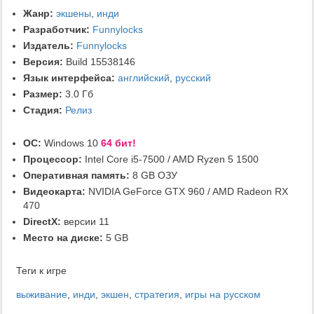
Жанр:
экшены
,
инди
Разработчик:
Funnylocks
Издатель:
Funnylocks
Версия:
Build 15538146
Язык интерфейса:
английский
,
русский
Размер:
3.0 Гб
Стадия:
Релиз
ОС:
Windows 10
64 бит!
Процессор:
Intel Core i5-7500 / AMD Ryzen 5 1500
Оперативная память:
8 GB ОЗУ
Видеокарта:
NVIDIA GeForce GTX 960 / AMD Radeon RX
470
DirectX:
версии 11
Место на диске:
5 GB
Теги к игре
выживание
,
инди
,
экшен
,
стратегия
,
игры на русском