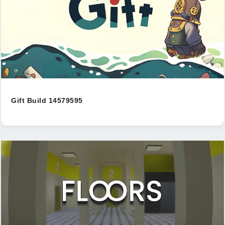
Gift Build 14579595