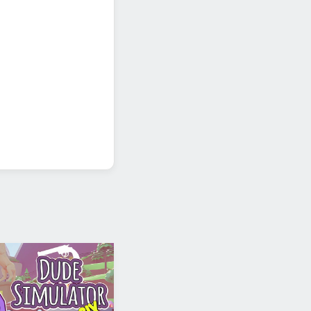
рьмы)
ндую