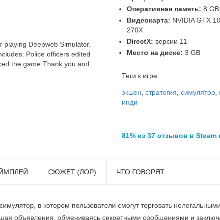
Оперативная память:
8 GB
Видеокарта:
NVIDIA GTX 10
270X
DirectX:
версии 11
r playing Deepweb Simulator.
Место на диске:
3 GB
ncludes: Police officers edited
ced the game Thank you and
Теги к игре
экшен
,
стратегия
,
симулятор
,
инди
81% из 37 отзывов в Steam
ЙМПЛЕЙ
СЮЖЕТ (ЛОР)
ЧТО ГОВОРЯТ
 симулятор, в котором пользователи смогут торговать нелегальным
ещая объявления, обмениваясь секретными сообщениями и заключ