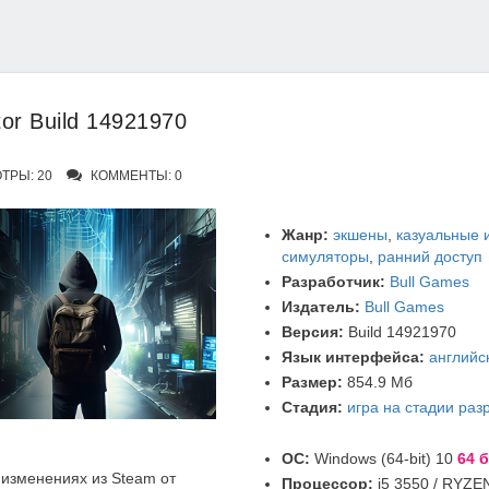
or Build 14921970
ТРЫ: 20
КОММЕНТЫ: 0
Жанр:
экшены
,
казуальные 
симуляторы
,
ранний доступ
Разработчик:
Bull Games
Издатель:
Bull Games
Версия:
Build 14921970
Язык интерфейса:
английс
Размер:
854.9 Мб
Стадия:
игра на стадии раз
ОС:
Windows (64-bit) 10
64 б
изменениях из Steam от
Процессор:
i5 3550 / RYZE