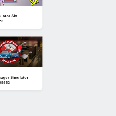
lator Six
23
ager Simulator
25552