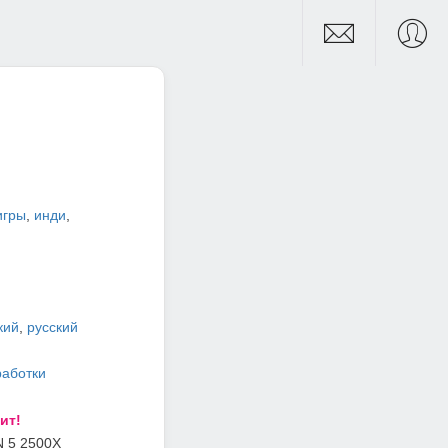
игры
,
инди
,
кий
,
русский
работки
ит!
N 5 2500X