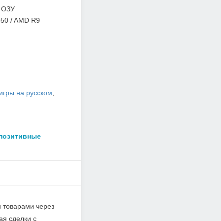
 ОЗУ
50 / AMD R9
игры на русском
,
 позитивные
и товарами через
ая сделки с