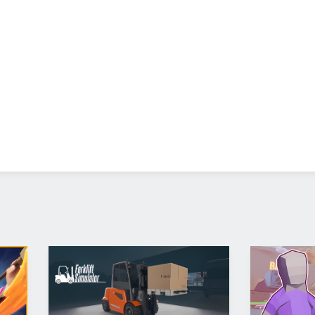
дмэна, не хватает только срока в тюрьме ждем Симулятор тю
а который пошел работать курьером с зп 70к в неделю Рекоме