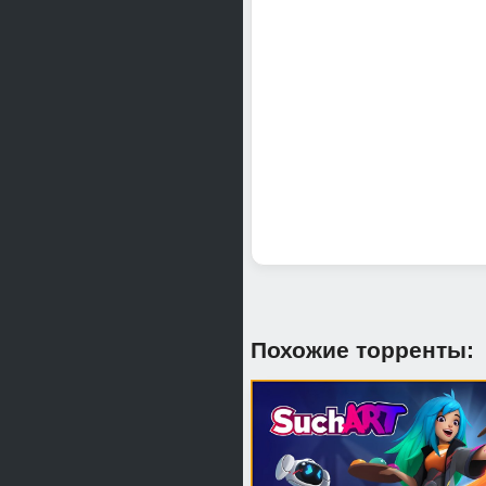
Отличный симулятор кла
Обычная история пареньк
Похожие торренты: