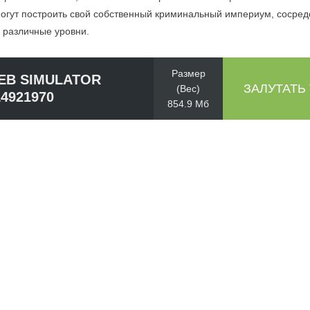
могут построить свой собственный криминальный империум, сосред
 различные уровни.
Размер
EB SIMULATOR
ЗАЛУТАТЬ
(Вес)
14921970
854.9 Мб