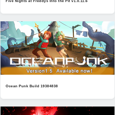
Five Nights at Freddys Into the Pit v1.0.11.6
Ocean Punk Build 19384838