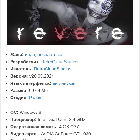
Жанр:
инди
,
бесплатные
Разработчик:
RetroCloudStudios
Издатель:
RetroCloudStudios
Версия:
v20.09.2024
Язык интерфейса:
английский
Размер:
607.4 Мб
Стадия:
Релиз
ОС:
Windows 8
Процессор:
Intel Dual-Core 2.4 GHz
Оперативная память:
4 GB ОЗУ
Видеокарта:
NVIDIA GeForce GT 1030