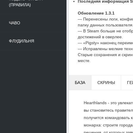
Последняя информация St
(ПРАВИЛА)
Обновление 1.3.1
— Перенесены логи, конфиг
ЧАВО
папку данных пользователя
— В Steam больше не отобр
достижений в оверлее.
ФЛУДИЛЬНЯ
— «Pigsty» наконец переим
— Исправлены мелкие техн
Старые сохранения и скрин
месте.
БАЗА
СКРИНЫ
ГЕ
Hearthlands - это увлек
вы становитесь правите
получится командовать 
монарха: строите город
решения, от которых зав