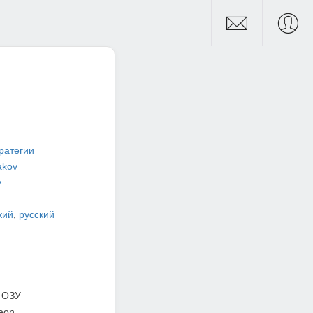
ратегии
akov
v
кий
,
русский
 ОЗУ
eon