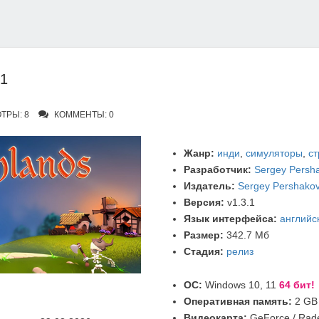
.1
ТРЫ: 8
КОММЕНТЫ: 0
Жанр:
инди
,
симуляторы
,
ст
Разработчик:
Sergey Persh
Издатель:
Sergey Pershako
Версия:
v1.3.1
Язык интерфейса:
английс
Размер:
342.7 Мб
Стадия:
релиз
ОС:
Windows 10, 11
64 бит!
Оперативная память:
2 GB
Видеокарта:
GeForce / Rad