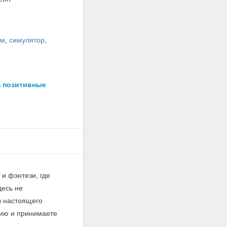
ом
,
симулятор
,
m позитивные
 и фэнтези, где
десь не
ы настоящего
гию и принимаете