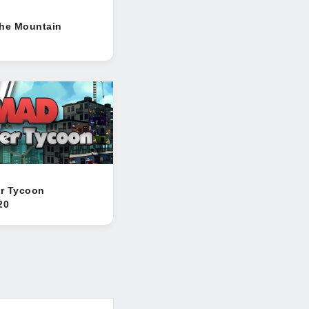
the Mountain
r Tycoon
20