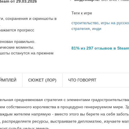
eam от 29.03.2026
Теги к игре
и, сохранения и скриншоты в
строительство
,
игры на русск
.
стратегия
,
инди
ажается прогресс
енован правильно.
ические моменты.
81% из 297 отзывов в Stea
шоты останутся на прежнем
ЙМПЛЕЙ
СЮЖЕТ (ЛОР)
ЧТО ГОВОРЯТ
ательная средневековая стратегия с элементами градостроительства
лем собственного королевства в процедурно генерируемом мире. З
каждым жителем напрямую - вместо этого вы берете на себя забот
а, распределяете ресурсы, выстраиваете дипломатию, изучаете ма
исит судьба целых земель.