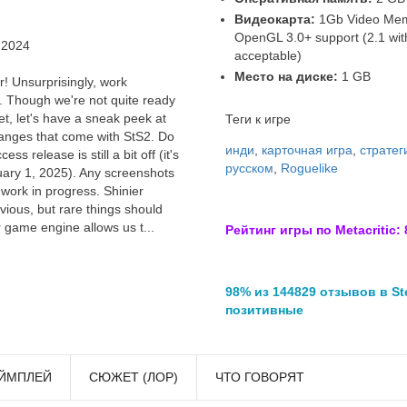
Видеокарта:
1Gb Video Memo
OpenGL 3.0+ support (2.1 wit
 2024
acceptable)
Место на диске:
1 GB
! Unsurprisingly, work
2. Though we're not quite ready
t, let's have a sneak peek at
Теги к игре
hanges that come with StS2. Do
инди
,
карточная игра
,
стратег
ss release is still a bit off (it's
русском
,
Roguelike
uary 1, 2025). Any screenshots
 work in progress. Shinier
vious, but rare things should
r game engine allows us t...
Рейтинг игры по Metacritic: 
98% из 144829 отзывов в S
позитивные
ЙМПЛЕЙ
СЮЖЕТ (ЛОР)
ЧТО ГОВОРЯТ