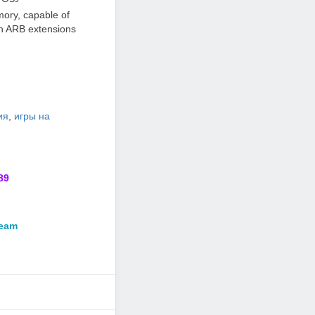
ry, capable of
h ARB extensions
ия
,
игры на
89
team