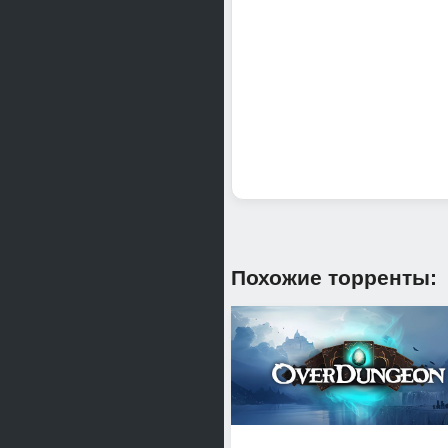
Улучшить можно было бы 
факт забега, а можно был
В общем если любите рог
11 сердец из 10
Похожие торренты: