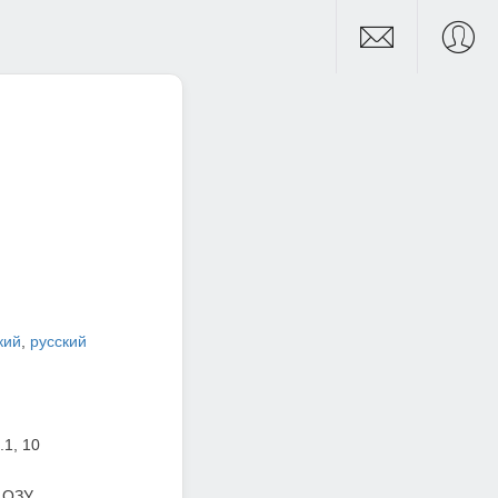
кий
,
русский
.1, 10
 ОЗУ