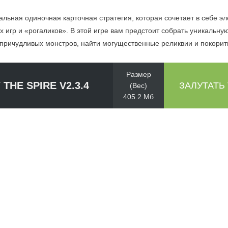
икальная одиночная карточная стратегия, которая сочетает в себе э
 игр и «рогаликов». В этой игре вам предстоит собрать уникальную
 причудливых монстров, найти могущественные реликвии и покорит
Размер
 THE SPIRE V2.3.4
ЗАЛУТАТЬ
(Вес)
405.2 Мб
ик + для каждого перса есть свои тактики прохождения(спам з