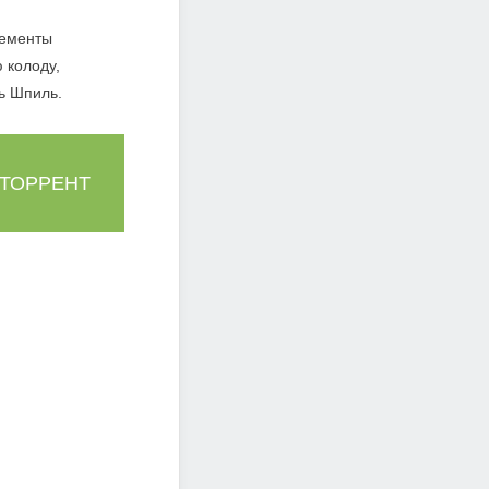
лементы
 колоду,
ь Шпиль.
 ТОРРЕНТ
ащиты за