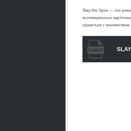
Slay the Spire — это ун
коллекционных карточных
сразиться с множеством
SLAY
Топовый карточный рогал