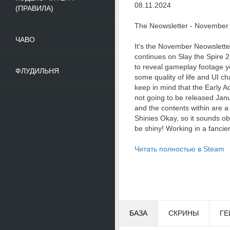
08.11.2024
(ПРАВИЛА)
The Neowsletter - November
ЧАВО
It's the November Neowsletter
continues on Slay the Spire 
to reveal gameplay footage ye
ФЛУДИЛЬНЯ
some quality of life and UI c
keep in mind that the Early Acce
not going to be released Jan
and the contents within are a
Shinies Okay, so it sounds ob
be shiny! Working in a fancie
Читать полностью в Steam
БАЗА
СКРИНЫ
ГЕ