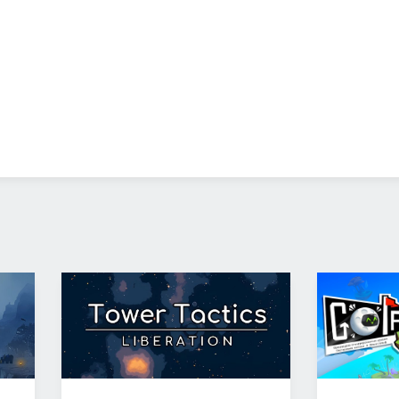
разве что возможности "между" забегами, сейчас наград откр
о бы что-то поинтереснее, но, думаю, во мне говорит Hades.
алики и колодострой - берите, не пожалеете.