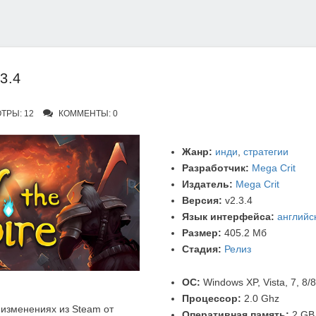
.3.4
ТРЫ: 12
КОММЕНТЫ: 0
Жанр:
инди
,
стратегии
Разработчик:
Mega Crit
Издатель:
Mega Crit
Версия:
v2.3.4
Язык интерфейса:
английс
Размер:
405.2 Мб
Стадия:
Релиз
ОС:
Windows XP, Vista, 7, 8/8
Процессор:
2.0 Ghz
изменениях из Steam от
Оперативная память:
2 GB