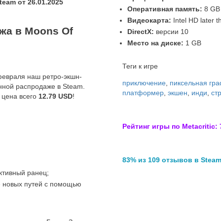
eam от 26.01.2025
Оперативная память:
8 GB
Видеокарта:
Intel HD later 
жа в Moons Of
DirectX:
версии 10
Место на диске:
1 GB
Теги к игре
 февраля наш ретро-экшн-
приключение
,
пиксельная гр
нной распродаже в Steam.
платформер
,
экшен
,
инди
,
ст
 цена всего
12.79 USD
!
Рейтинг игры по Metacritic: 
83% из 109 отзывов в Stea
ктивный ранец;
е новых путей с помощью