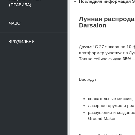
Последняя информация St
(ПРАВИЛА)
Лунная распрода
ЧАВО
Darsalon
ФЛУДИЛЬНЯ
Друзья! С 27 января по 10
платформер участвует в Лу
Только сейчас скидка
35%
–
Вас ждут:
спасательные миссии;
лазерное оружие и реа
разрушение и создани
Ground Maker.