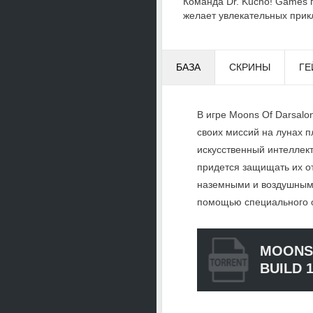
Команда Dr. Kucho! Games 
желает увлекательных прик
БАЗА
СКРИНЫ
ГЕ
В игре Moons Of Darsalo
своих миссий на лунах п
искусственный интеллект
придется защищать их от
наземными и воздушными
помощью специального 
MOONS
BUILD 