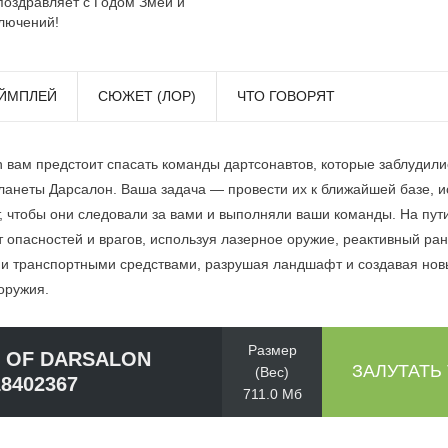
поздравляет с Годом Змеи и
лючений!
ЙМПЛЕЙ
СЮЖЕТ (ЛОР)
ЧТО ГОВОРЯТ
n вам предстоит спасать команды дартсонавтов, которые заблудили
ланеты Дарсалон. Ваша задача — провести их к ближайшей базе, и
, чтобы они следовали за вами и выполняли ваши команды. На пути
 опасностей и врагов, используя лазерное оружие, реактивный ра
 транспортными средствами, разрушая ландшафт и создавая новы
оружия.
Размер
 OF DARSALON
ЗАЛУТАТЬ
(Вес)
18402367
711.0 Мб