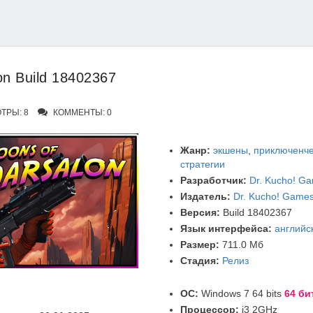
n Build 18402367
ТРЫ: 8
КОММЕНТЫ: 0
Жанр:
экшены
,
приключенче
стратегии
Разработчик:
Dr. Kucho! G
Издатель:
Dr. Kucho! Game
Версия:
Build 18402367
Язык интерфейса:
английс
Размер:
711.0 Мб
Стадия:
Релиз
ОС:
Windows 7 64 bits
64 би
Процессор:
i3 2GHz