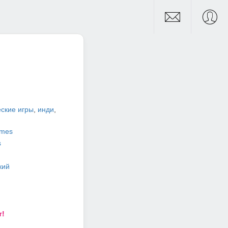
ские игры
,
инди
,
ames
s
кий
т!