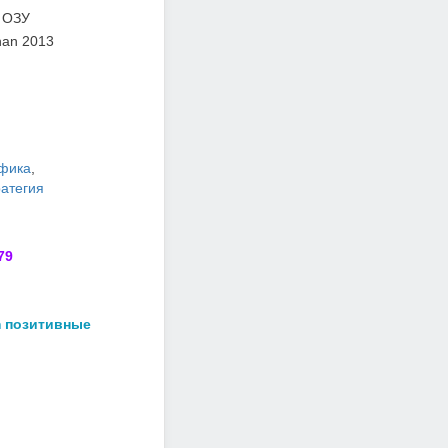
 ОЗУ
than 2013
афика
,
ратегия
79
m позитивные