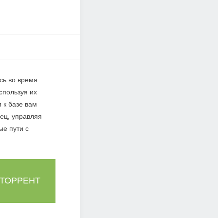
сь во время
спользуя их
 к базе вам
нец, управляя
е пути с
 ТОРРЕНТ