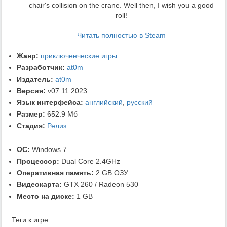
chair's collision on the crane. Well then, I wish you a good
roll!
Читать полностью в Steam
Жанр:
приключенческие игры
Разработчик:
at0m
Издатель:
at0m
Версия:
v07.11.2023
Язык интерфейса:
английский
,
русский
Размер:
652.9 Мб
Стадия:
Релиз
ОС:
Windows 7
Процессор:
Dual Core 2.4GHz
Оперативная память:
2 GB ОЗУ
Видеокарта:
GTX 260 / Radeon 530
Место на диске:
1 GB
Теги к игре