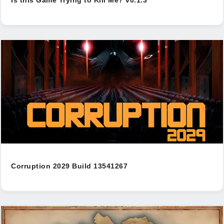
Is this Game Trying to Kill Me? v0.1.3
Corruption 2029 Build 13541267