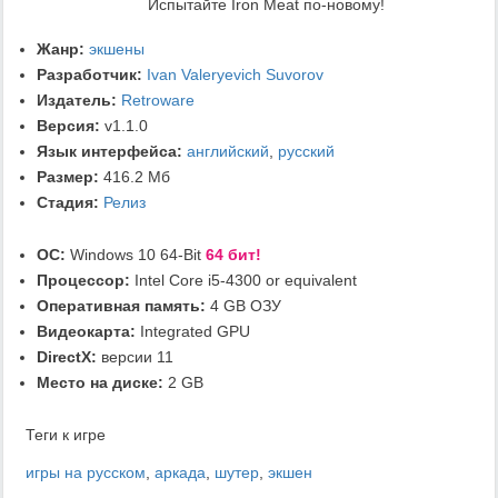
Испытайте Iron Meat по-новому!
Жанр:
экшены
Разработчик:
Ivan Valeryevich Suvorov
Издатель:
Retroware
Версия:
v1.1.0
Язык интерфейса:
английский
,
русский
Размер:
416.2 Мб
Стадия:
Релиз
ОС:
Windows 10 64-Bit
64 бит!
Процессор:
Intel Core i5-4300 or equivalent
Оперативная память:
4 GB ОЗУ
Видеокарта:
Integrated GPU
DirectX:
версии 11
Место на диске:
2 GB
Теги к игре
игры на русском
,
аркада
,
шутер
,
экшен