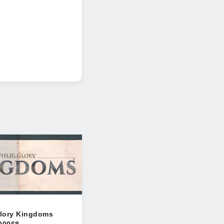
о весело, пока не
Glory Kingdoms
00068