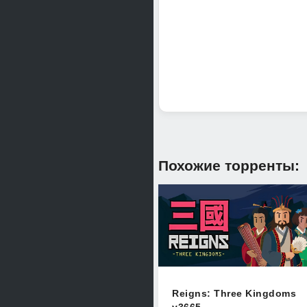
Интересные бои(которые м
увидишь отсутствие Русск
Похожие торренты:
Reigns: Three Kingdoms
v3665