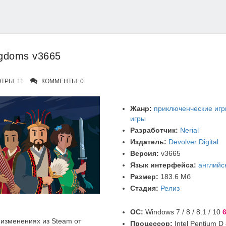
ngdoms v3665
РЫ: 11
КОММЕНТЫ: 0
Жанр:
приключенческие иг
игры
Разработчик:
Nerial
Издатель:
Devolver Digital
Версия:
v3665
Язык интерфейса:
английс
Размер:
183.6 Мб
Стадия:
Релиз
ОС:
Windows 7 / 8 / 8.1 / 10
6
изменениях из Steam от
Процессор:
Intel Pentium D 