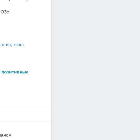
 ОЗУ
тегия
,
квест
,
m позитивные
оманом