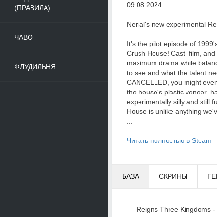
09.08.2024
(ПРАВИЛА)
Nerial's new experimental Re
ЧАВО
It's the pilot episode of 1999
Crush House! Cast, film, and
maximum drama while balanc
ФЛУДИЛЬНЯ
to see and what the talent ne
CANCELLED, you might even 
the house's plastic veneer. 
experimentally silly and still
House is unlike anything we'
...
Читать полностью в Steam
БАЗА
СКРИНЫ
ГЕ
Reigns Three Kingdoms 