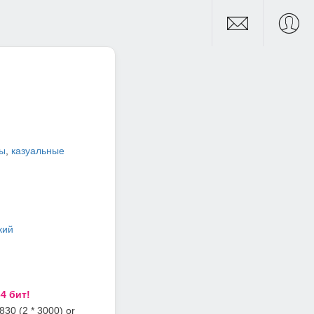
ры
,
казуальные
кий
4 бит!
830 (2 * 3000) or