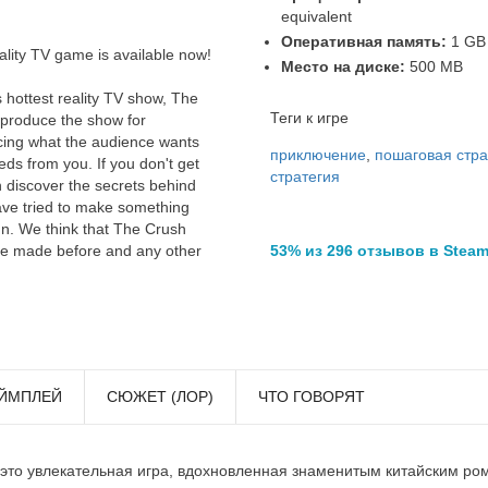
equivalent
Оперативная память:
1 GB
ality TV game is available now!
Место на диске:
500 MB
's hottest reality TV show, The
Теги к игре
 produce the show for
ing what the audience wants
приключение
,
пошаговая стра
eds from you. If you don't get
стратегия
discover the secrets behind
have tried to make something
 fun. We think that The Crush
53% из 296 отзывов в Stea
ve made before and any other
ЙМПЛЕЙ
СЮЖЕТ (ЛОР)
ЧТО ГОВОРЯТ
- это увлекательная игра, вдохновленная знаменитым китайским р