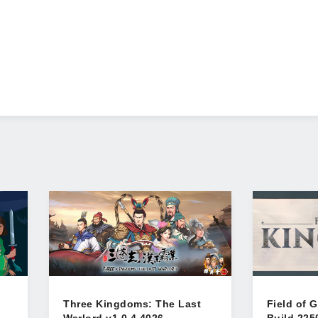
ожно развить в отдельную игру), мультиплеер, регионы, все эт
ого... (уж для такой игры совсем позорно)
Three Kingdoms: The Last
Field of 
Warlord v1.0.4.4026
Build 225