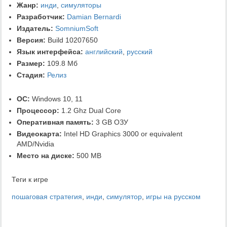
Жанр:
инди
,
симуляторы
Разработчик:
Damian Bernardi
Издатель:
SomniumSoft
Версия:
Build 10207650
Язык интерфейса:
английский
,
русский
Размер:
109.8 Мб
Стадия:
Релиз
ОС:
Windows 10, 11
Процессор:
1.2 Ghz Dual Core
Оперативная память:
3 GB ОЗУ
Видеокарта:
Intel HD Graphics 3000 or equivalent
AMD/Nvidia
Место на диске:
500 MB
Теги к игре
пошаговая стратегия
,
инди
,
симулятор
,
игры на русском