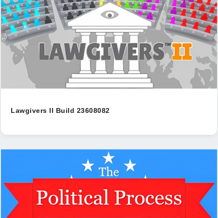
Lawgivers II Build 23608082