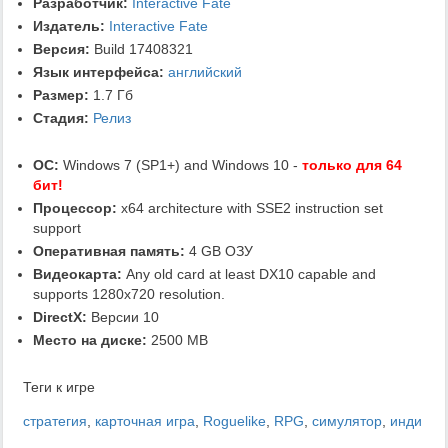
Разработчик:
Interactive Fate
Издатель:
Interactive Fate
Версия:
Build 17408321
Язык интерфейса:
английский
Размер:
1.7 Гб
Стадия:
Релиз
ОС:
Windows 7 (SP1+) and Windows 10 -
только для 64
бит!
Процессор:
x64 architecture with SSE2 instruction set
support
Оперативная память:
4 GB ОЗУ
Видеокарта:
Any old card at least DX10 capable and
supports 1280x720 resolution.
DirectX:
Версии 10
Место на диске:
2500 MB
Теги к игре
стратегия
,
карточная игра
,
Roguelike
,
RPG
,
симулятор
,
инди