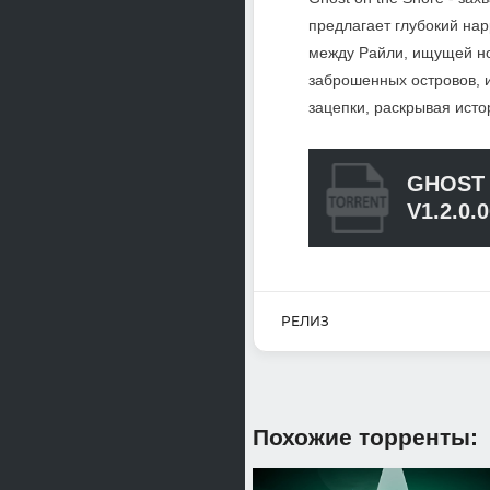
предлагает глубокий на
между Райли, ищущей но
заброшенных островов, 
зацепки, раскрывая ист
GHOST 
V1.2.0.
РЕЛИЗ
Похожие торренты: