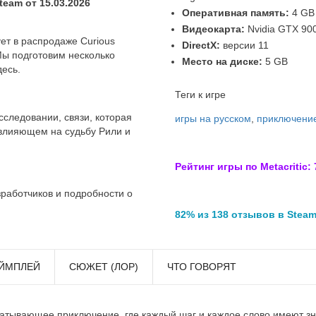
eam от 15.03.2026
Оперативная память:
4 GB
Видеокарта:
Nvidia GTX 900
ет в распродаже Curious
DirectX:
версии 11
Мы подготовим несколько
Место на диске:
5 GB
десь.
Теги к игре
сследовании, связи, которая
игры на русском
,
приключени
 влияющем на судьбу Рили и
Рейтинг игры по Metacritic: 
зработчиков и подробности о
82% из 138 отзывов в Stea
ЙМПЛЕЙ
СЮЖЕТ (ЛОР)
ЧТО ГОВОРЯТ
хватывающее приключение, где каждый шаг и каждое слово имеют з