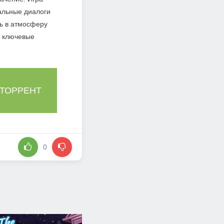
альные диалоги
ь в атмосферу
т ключевые
 ТОРРЕНТ
0