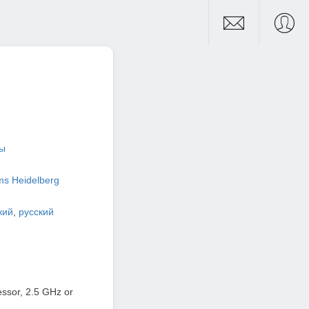
ры
ms Heidelberg
кий
,
русский
ssor, 2.5 GHz or