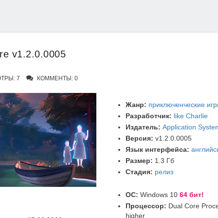
re v1.2.0.0005
ТРЫ: 7
КОММЕНТЫ: 0
Жанр:
приключенческие иг
Разработчик:
like Charlie
Издатель:
Application Syste
Версия:
v1.2.0.0005
Язык интерфейса:
английс
Размер:
1.3 Гб
Стадия:
релиз
ОС:
Windows 10
64 бит!
Процессор:
Dual Core Proce
higher