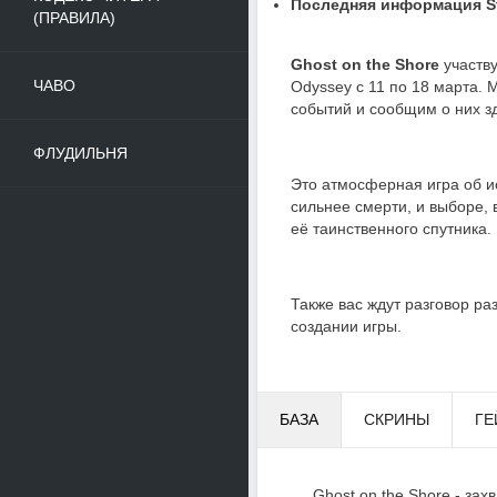
Последняя информация St
(ПРАВИЛА)
Ghost on the Shore
участву
ЧАВО
Odyssey с 11 по 18 марта. 
событий и сообщим о них з
ФЛУДИЛЬНЯ
Это атмосферная игра об и
сильнее смерти, и выборе,
её таинственного спутника.
Также вас ждут разговор ра
создании игры.
БАЗА
СКРИНЫ
ГЕ
Ghost on the Shore - за