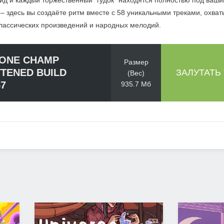
йд и каждый торжественный "гудок" находятся полностью под ваши
 – здесь вы создаёте ритм вместе с 58 уникальными треками, охв
классических произведений и народных мелодий.
ONE CHAMP
Размер
TENED BUILD
ЗАЛУТАТЬ
(Вес)
57
935.7 Мб