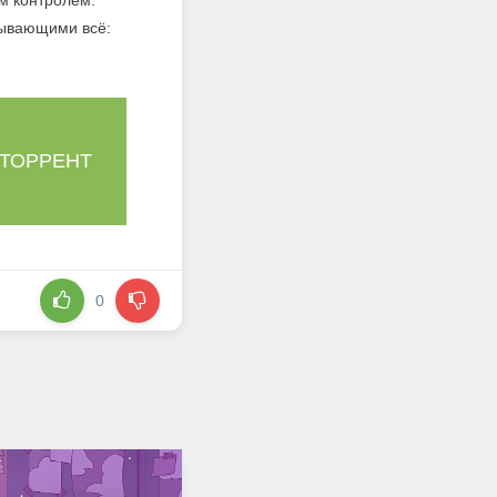
м контролем.
атывающими всё:
 ТОРРЕНТ
0