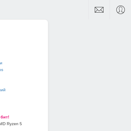
и
os
кий
 бит!
 AMD Ryzen 5