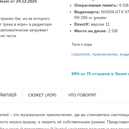
eam от 24.12.2025
Оперативная память:
8 GB
Видеокарта:
NVIDIA GTX 97
R9 290 or greater
ранён баг, из‑за которого
DirectX:
версии 11
 трека в игре» в редакторе
 автоматически загружает
Место на диске:
2 GB
ле теста.
Теги к игре
стратегия
,
приключение
,
инди
99% из 75 отзывов в Steam
ЙМПЛЕЙ
СЮЖЕТ (ЛОР)
ЧТО ГОВОРЯТ
tened – это музыкальное приключение, где вы становитесь настоя
осто играть музыку, а творить её собственными руками. Представьте