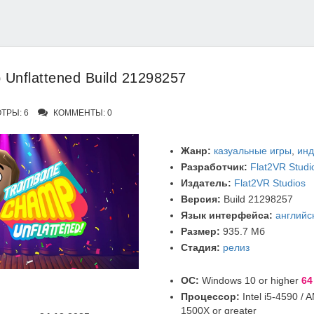
Unflattened Build 21298257
ТРЫ: 6
КОММЕНТЫ: 0
Жанр:
казуальные игры
,
инд
Разработчик:
Flat2VR Studi
Издатель:
Flat2VR Studios
Версия:
Build 21298257
Язык интерфейса:
английс
Размер:
935.7 Мб
Стадия:
релиз
ОС:
Windows 10 or higher
64
Процессор:
Intel i5-4590 /
1500X or greater