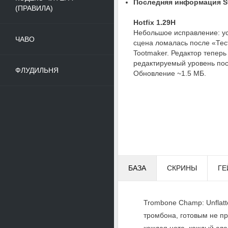
Последняя информация St
(ПРАВИЛА)
Hotfix 1.29H
Небольшое исправление: уст
ЧАВО
сцена ломалась после «Тест
Tootmaker. Редактор теперь
редактируемый уровень пос
ФЛУДИЛЬНЯ
Обновление ~1.5 МБ.
БАЗА
СКРИНЫ
ГЕ
Trombone Champ: Unflat
тромбона, готовым не пр