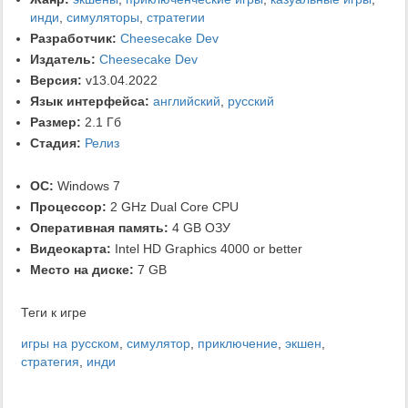
инди
,
симуляторы
,
стратегии
Разработчик:
Cheesecake Dev
Издатель:
Cheesecake Dev
Версия:
v13.04.2022
Язык интерфейса:
английский
,
русский
Размер:
2.1 Гб
Стадия:
Релиз
ОС:
Windows 7
Процессор:
2 GHz Dual Core CPU
Оперативная память:
4 GB ОЗУ
Видеокарта:
Intel HD Graphics 4000 or better
Место на диске:
7 GB
Теги к игре
игры на русском
,
симулятор
,
приключение
,
экшен
,
стратегия
,
инди