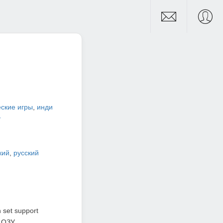
ские игры
,
инди
y
кий
,
русский
 set support
 ОЗУ