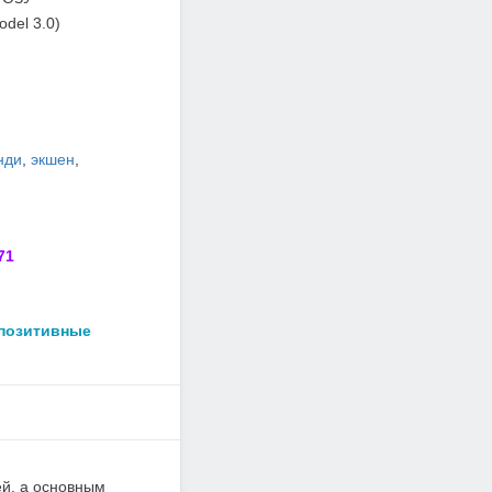
del 3.0)
нди
,
экшен
,
71
 позитивные
ей, а основным