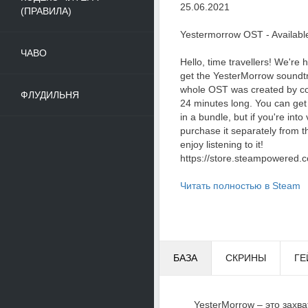
25.06.2021
(ПРАВИЛА)
Yestermorrow OST - Availabl
ЧАВО
Hello, time travellers! We're
get the YesterMorrow soundtra
whole OST was created by co
ФЛУДИЛЬНЯ
24 minutes long. You can ge
in a bundle, but if you're in
purchase it separately from 
enjoy listening to it!
https://store.steampowered
Читать полностью в Steam
БАЗА
СКРИНЫ
ГЕ
YesterMorrow – это зах