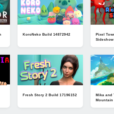
h
KoroNeko Build 14872942
Pixel To
Sideshow
Fresh Story 2 Build 17196152
Mika and 
Mountain