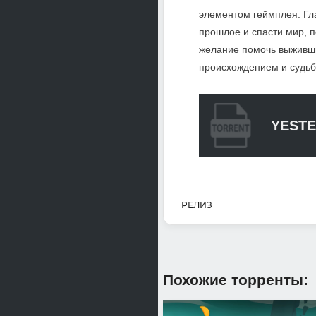
элементом геймплея. Гла
прошлое и спасти мир, 
желание помочь выжившим
происхождением и судьб
YESTE
РЕЛИЗ
Похожие торренты: