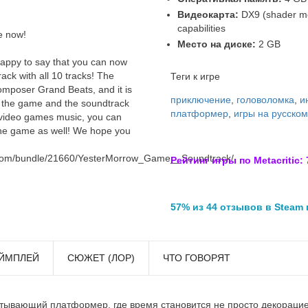
Видеокарта:
DX9 (shader mo
capabilities
e now!
Место на диске:
2 GB
 happy to say that you can now
ck with all 10 tracks! The
Теги к игре
mposer Grand Beats, and it is
приключение
,
головоломка
,
и
t the game and the soundtrack
платформер
,
игры на русском
to video games music, you can
the game as well! We hope you
.com/bundle/21660/YesterMorrow_Game__Soundtrack/
Рейтинг игры по Metacritic: 
57% из 44 отзывов в Steam
ЙМПЛЕЙ
СЮЖЕТ (ЛОР)
ЧТО ГОВОРЯТ
ватывающий платформер, где время становится не просто декораци