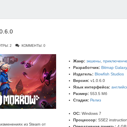
0.6.0
ТРЫ: 2
КОММЕНТЫ: 0
Жанр:
экшены
,
приключенче
Разработчик:
Bitmap Galax
Издатель:
Blowfish Studios
Версия:
v1.0.6.0
Язык интерфейса:
английс
Размер:
553.5 Мб
Стадия:
Релиз
ОС:
Windows 7
Процессор:
SSE2 instruction
изменениях из Steam от
Оперативная память:
4 GB