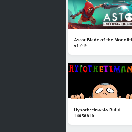
Astor Blade of the Monolit
v1.0.9
Hypothetimania Build
14958819