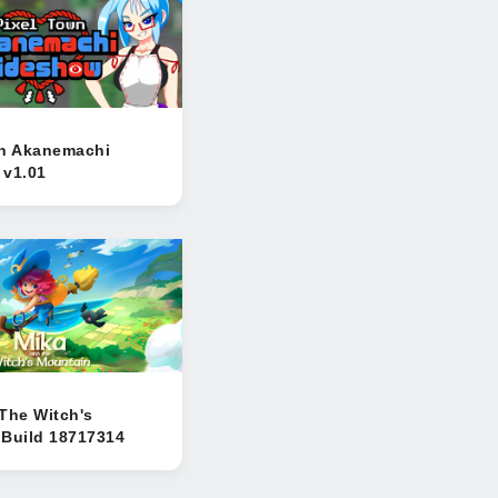
wn Akanemachi
 v1.01
The Witch's
 Build 18717314