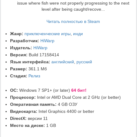
issue where fish were not properly progressing to the next
level after being caught/recove...
Читать полностью в Steam
Жанр:
приключенческие игры
,
инди
Разработчик:
HiWarp
Издатель:
HiWarp
Версия:
Build 17158414
Язык интерфейса:
английский
,
русский
Размер:
361.1 Мб
Стадия:
Релиз
ОС:
Windows 7 SP1+ (or later)
64 бит!
Процессор:
Intel or AMD Dual Core at 2 GHz (or better)
Оперативная память:
4 GB ОЗУ
Видеокарта:
Intel Graphics 4400 or better
DirectX:
версии 11
Место на диске:
1 GB