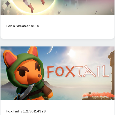
Echo Weaver v0.4
FoxTail v1.2.902.4379