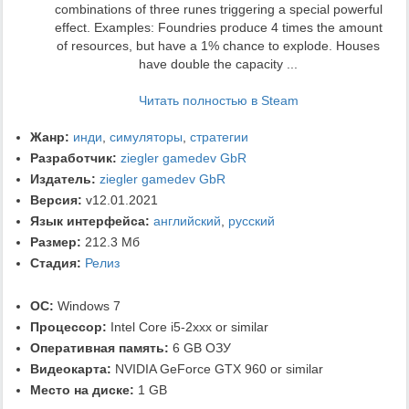
combinations of three runes triggering a special powerful
effect. Examples: Foundries produce 4 times the amount
of resources, but have a 1% chance to explode. Houses
have double the capacity ...
Читать полностью в Steam
Жанр:
инди
,
симуляторы
,
стратегии
Разработчик:
ziegler gamedev GbR
Издатель:
ziegler gamedev GbR
Версия:
v12.01.2021
Язык интерфейса:
английский
,
русский
Размер:
212.3 Мб
Стадия:
Релиз
ОС:
Windows 7
Процессор:
Intel Core i5-2xxx or similar
Оперативная память:
6 GB ОЗУ
Видеокарта:
NVIDIA GeForce GTX 960 or similar
Место на диске:
1 GB