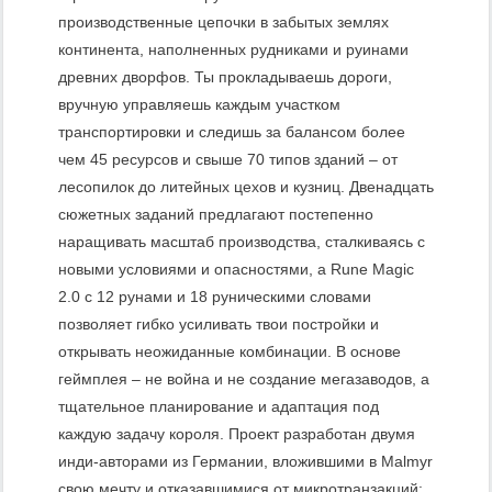
производственные цепочки в забытых землях
континента, наполненных рудниками и руинами
древних дворфов. Ты прокладываешь дороги,
вручную управляешь каждым участком
транспортировки и следишь за балансом более
чем 45 ресурсов и свыше 70 типов зданий – от
лесопилок до литейных цехов и кузниц. Двенадцать
сюжетных заданий предлагают постепенно
наращивать масштаб производства, сталкиваясь с
новыми условиями и опасностями, а Rune Magic
2.0 с 12 рунами и 18 руническими словами
позволяет гибко усиливать твои постройки и
открывать неожиданные комбинации. В основе
геймплея – не война и не создание мегазаводов, а
тщательное планирование и адаптация под
каждую задачу короля. Проект разработан двумя
инди‑авторами из Германии, вложившими в Malmyr
свою мечту и отказавшимися от микротранзакций: