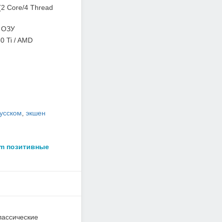
(2 Core/4 Thread
 ОЗУ
0 Ti / AMD
русском
,
экшен
am позитивные
лассические