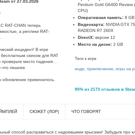
eam от 27.03.2026
Pentium Gold G6400 Review 
CPU)
!
Оперативная память:
8 GB
Видеокарта:
NVIDIA GTX 75
DLC RAT-CHAN теперь
RADEON R7 260X
мкостью, а реплики RAT-
DirectX:
версии 12
.
Место на диске:
2 GB
ческий инцидент! В игре
ым бесплатным скином для RAT
Теги к игре
 проверьте место падения...
е-что лишнее.
инди
,
приключение
,
игры на 
ы обновление применилось.
95% из 2173 отзывов в Ste
ЙМПЛЕЙ
СЮЖЕТ (ЛОР)
ЧТО ГОВОРЯТ
ый способ расправиться с надоевшими крысами! Забудьте про к