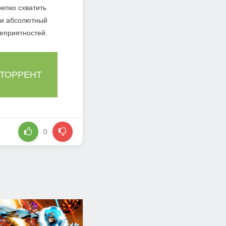
репко схватить
т и абсолютный
еприятностей.
 ТОРРЕНТ
0