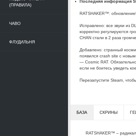
Последняя информация St
(ПРАВИЛА)
RATSHAKER™: обновление
ЧАВО
Исправлено: все звуки из 
корректно регулируются гро
CHAN стали в 2 раза громче
ФЛУДИЛЬНЯ
Добавлено: странный косми
появился crash site с нов
— Cosmic RAT. Обязательно
если не боитесь увидеть ко
Перезапустите Steam, чтоб
БАЗА
СКРИНЫ
ГЕ
RATSHAKER™ – радикальн