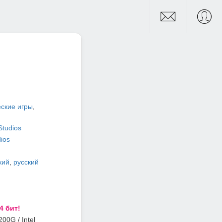
ские игры
,
Studios
ios
кий
,
русский
4 бит!
0G / Intel