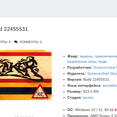
d 22455531
ТРЫ: 9
КОММЕНТЫ: 0
Жанр:
экшены
,
приключенче
казуальные игры
,
инди
Разработчик:
Sunscorched 
Издатель:
Sunscorched Stud
Версия:
Build 22455531
Язык интерфейса:
английс
Размер:
923.5 Мб
Стадия:
релиз
ОС:
Windows 10 / 11, 64 bit
6
Процессор:
AMD Ryzen 3 320