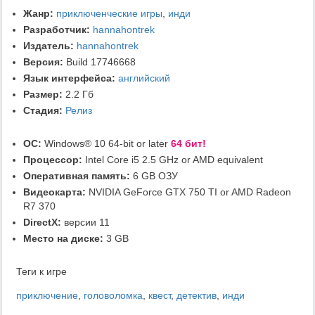
Жанр:
приключенческие игры
,
инди
Разработчик:
hannahontrek
Издатель:
hannahontrek
Версия:
Build 17746668
Язык интерфейса:
английский
Размер:
2.2 Гб
Стадия:
Релиз
ОС:
Windows® 10 64-bit or later
64 бит!
Процессор:
Intel Core i5 2.5 GHz or AMD equivalent
Оперативная память:
6 GB ОЗУ
Видеокарта:
NVIDIA GeForce GTX 750 TI or AMD Radeon
R7 370
DirectX:
версии 11
Место на диске:
3 GB
Теги к игре
приключение
,
головоломка
,
квест
,
детектив
,
инди