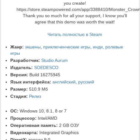
you create!
https://store.steampowered.com/app/3388410/Monster_Crown
Thank you so much for all your support, I know you'll
agree that this demo was worth the wait!
Читать полностью в Steam
Жанр:
экшены
,
приключенческие игры
,
инди
,
ролевые
игры
Разработчик:
Studio Aurum
Издатель:
SOEDESCO
Версия:
Build 16275945
Язык интерфейса:
английский
,
русский
Размер:
510.9 Мб
Стадия:
Релиз
ОС:
Windows 10, 8.1, 8 or 7
Процессор:
Intel/AMD
Оперативная память:
2 GB ОЗУ
Видеокарта:
Integrated Graphics
DirectX:
версии 9.0