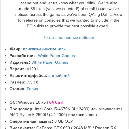
scene out and let us know what you think! We’ve also
made 55 fixes (yes, we counted!) of small issues we’ve
noticed across the game as we’ve been QAing Dahlia View
for release on consoles that we wanted to include in the
PC builds to provide the best possible experi...
Читать полностью в Steam
Жанр:
приключенческие игры
Разработчик:
White Paper Games
Издатель:
White Paper Games
Версия:
v1201
Язык интерфейса:
английский
Размер:
7.5 Гб
Стадия:
Релиз
ОС:
Windows 10 x64
64 бит!
Процессор:
Intel Core i5-4670K (4 * 3400) или эквивалент /
AMD Ryzen 5 2500U (4 * 2000) или эквивалент
Оперативная память:
8 GB ОЗУ
Видеокарта:
GeForce GTX 660 ( 2048 MB) / Radeon RX