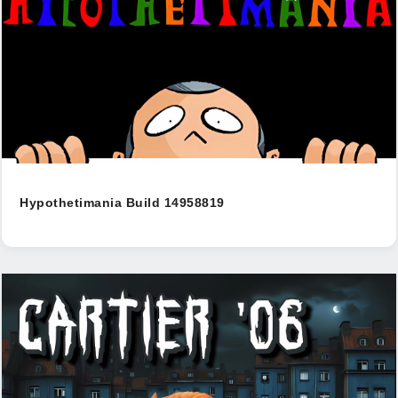
Hypothetimania Build 14958819