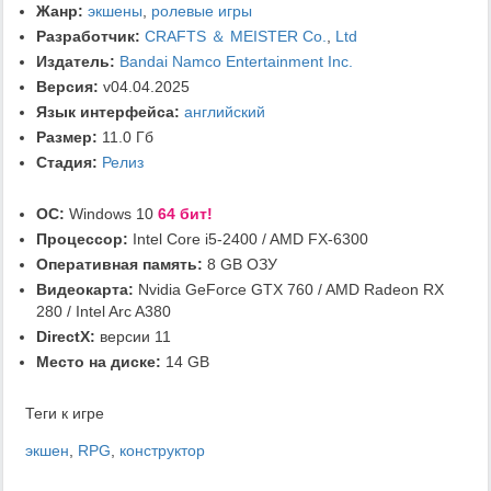
Жанр:
экшены
,
ролевые игры
Разработчик:
CRAFTS ＆ MEISTER Co.
,
Ltd
Издатель:
Bandai Namco Entertainment Inc.
Версия:
v04.04.2025
Язык интерфейса:
английский
Размер:
11.0 Гб
Стадия:
Релиз
ОС:
Windows 10
64 бит!
Процессор:
Intel Core i5-2400 / AMD FX-6300
Оперативная память:
8 GB ОЗУ
Видеокарта:
Nvidia GeForce GTX 760 / AMD Radeon RX
280 / Intel Arc A380
DirectX:
версии 11
Место на диске:
14 GB
Теги к игре
экшен
,
RPG
,
конструктор