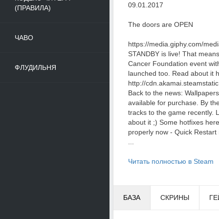
09.01.2017
(ПРАВИЛА)
The doors are OPEN
ЧАВО
https://media.giphy.com/med
STANDBY is live! That means 
Cancer Foundation event wi
ФЛУДИЛЬНЯ
launched too. Read about it 
http://cdn.akamai.steamsta
Back to the news: Wallpaper
available for purchase. By t
tracks to the game recently. 
about it ;) Some hotfixes her
properly now - Quick Restart 
...
Читать полностью в Steam
БАЗА
СКРИНЫ
ГЕ