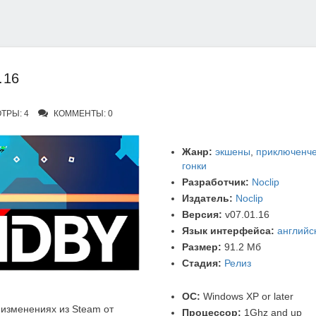
.16
ТРЫ: 4
КОММЕНТЫ: 0
Жанр:
экшены
,
приключенче
гонки
Разработчик:
Noclip
Издатель:
Noclip
Версия:
v07.01.16
Язык интерфейса:
английс
Размер:
91.2 Мб
Стадия:
Релиз
ОС:
Windows XP or later
изменениях из Steam от
Процессор:
1Ghz and up