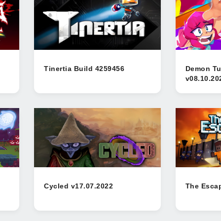
Tinertia Build 4259456
Demon Tu
v08.10.20
Cycled v17.07.2022
The Escap