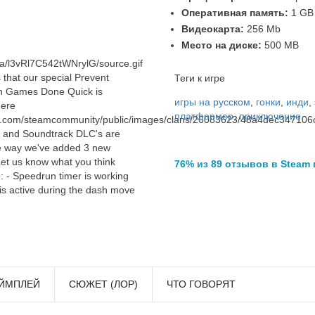
Оперативная память:
1 GB
Видеокарта:
256 Mb
Место на диске:
500 MB
ia/l3vRl7C542tWNrylG/source.gif
that our special Prevent
Теги к игре
th Games Done Quick is
игры на русском
,
гонки
,
инди
,
here
платформер
,
приключение
tic.com/steamcommunity/public/images/clans/26083623/48a4dec3471
s and Soundtrack DLC's are
he way we've added 3 new
Let us know what you think
76% из 89 отзывов в Steam
e: - Speedrun timer is working
is active during the dash move
ЙМПЛЕЙ
СЮЖЕТ (ЛОР)
ЧТО ГОВОРЯТ