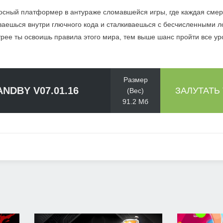
сный платформер в антураже сломавшейся игры, где каждая сме
ываешься внутри глючного кода и сталкиваешься с бесчисленными 
трее ты освоишь правила этого мира, тем выше шанс пройти все ур
Размер
ANDBY V07.01.16
ЗАЛУТАТЬ
(Вес)
91.2 Мб