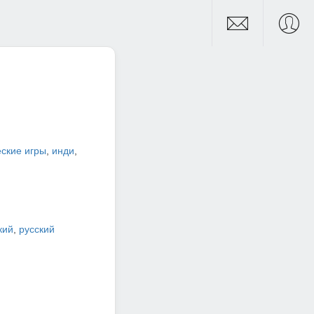
ские игры
,
инди
,
кий
,
русский