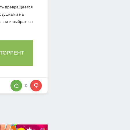
рть превращается
ловушками на
овни и выбраться
 ТОРРЕНТ
0