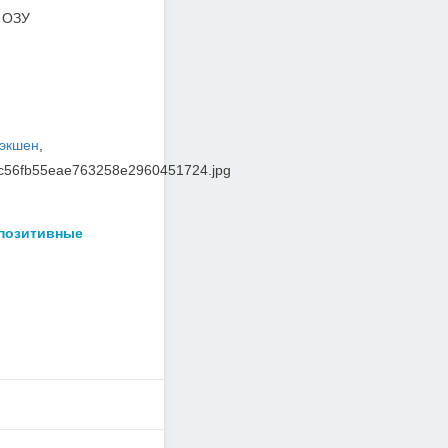
 ОЗУ
экшен
,
06c56fb55eae763258e2960451724.jpg
 позитивные