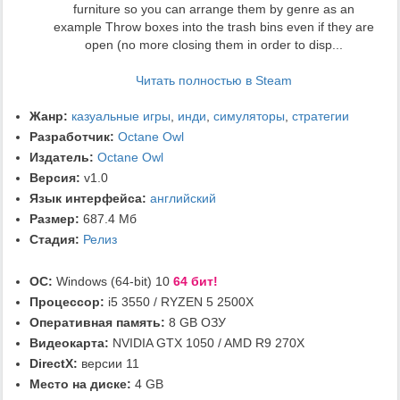
furniture so you can arrange them by genre as an
example Throw boxes into the trash bins even if they are
open (no more closing them in order to disp...
Читать полностью в Steam
Жанр:
казуальные игры
,
инди
,
симуляторы
,
стратегии
Разработчик:
Octane Owl
Издатель:
Octane Owl
Версия:
v1.0
Язык интерфейса:
английский
Размер:
687.4 Мб
Стадия:
Релиз
ОС:
Windows (64-bit) 10
64 бит!
Процессор:
i5 3550 / RYZEN 5 2500X
Оперативная память:
8 GB ОЗУ
Видеокарта:
NVIDIA GTX 1050 / AMD R9 270X
DirectX:
версии 11
Место на диске:
4 GB