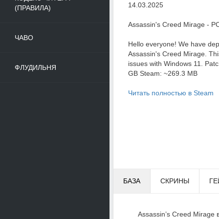
14.03.2025
(ПРАВИЛА)
Assassin's Creed Mirage - PC
ЧАВО
Hello everyone! We have depl
Assassin's Creed Mirage. This
issues with Windows 11. Patc
ФЛУДИЛЬНЯ
GB Steam: ~269.3 MB
Читать полностью в Steam
БАЗА
СКРИНЫ
ГЕ
Assassin’s Creed Mirage