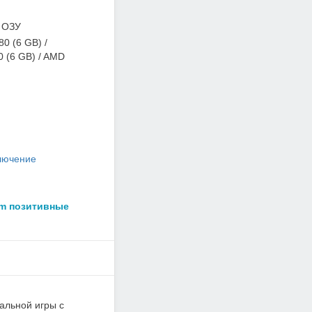
 ОЗУ
80 (6 GB) /
 (6 GB) / AMD
лючение
am позитивные
нальной игры с