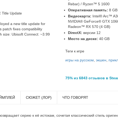
Rebar) / Ryzen™ 5 1600
Оперативная память:
8 GB
 Title Update
Видеокарта:
Intel® Arc™ A3
NVIDIA® GeForce® GTX 1060
oyed a new title update for
Radeon™ RX 570 (4 GB)
 patch fixes compatibility
DirectX:
версии 12
h size: Ubisoft Connect: ~3.99
Место на диске:
40 GB
Теги к игре
игры на русском
,
экшен
,
прик
75% из 6843 отзывов в Ste
ЙМПЛЕЙ
СЮЖЕТ (ЛОР)
ЧТО ГОВОРЯТ
 возвращает серию к её истокам, сочетая классический стиль ориги