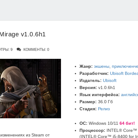
Mirage v1.0.6h1
ТРЫ: 9
КОММЕНТЫ: 0
Жанр:
экшены
,
приключенче
Разработчик:
Ubisoft Borde
Издатель:
Ubisoft
Версия:
v1.0.6h1
Язык интерфейса:
английс
Размер:
36.0 Гб
Стадия:
Релиз
ОС:
Windows 10/11
64 бит!
Процессор:
INTEL® Core™ 
изменениях из Steam от
(INTEL® Core™ i5-8400 for I