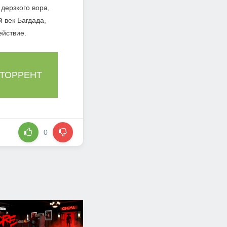
дерзкого вора,
 век Багдада,
ействие.
 ТОРРЕНТ
0