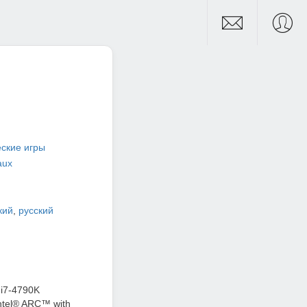
ские игры
aux
кий
,
русский
i7-4790K
ntel® ARC™ with