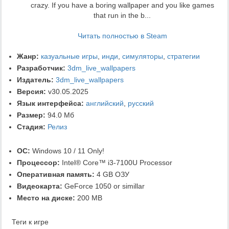
crazy. If you have a boring wallpaper and you like games
that run in the b...
Читать полностью в Steam
Жанр:
казуальные игры
,
инди
,
симуляторы
,
стратегии
Разработчик:
3dm_live_wallpapers
Издатель:
3dm_live_wallpapers
Версия:
v30.05.2025
Язык интерфейса:
английский
,
русский
Размер:
94.0 Мб
Стадия:
Релиз
ОС:
Windows 10 / 11 Only!
Процессор:
Intel® Core™ i3-7100U Processor
Оперативная память:
4 GB ОЗУ
Видеокарта:
GeForce 1050 or simillar
Место на диске:
200 MB
Теги к игре