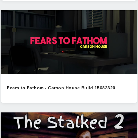
Fears to Fathom - Carson House Build 15682320