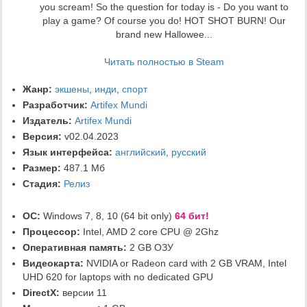
you scream! So the question for today is - Do you want to
play a game? Of course you do! HOT SHOT BURN! Our
brand new Hallowee...
Читать полностью в Steam
Жанр:
экшены
,
инди
,
спорт
Разработчик:
Artifex Mundi
Издатель:
Artifex Mundi
Версия:
v02.04.2023
Язык интерфейса:
английский
,
русский
Размер:
487.1 Мб
Стадия:
Релиз
ОС:
Windows 7, 8, 10 (64 bit only)
64 бит!
Процессор:
Intel, AMD 2 core CPU @ 2Ghz
Оперативная память:
2 GB ОЗУ
Видеокарта:
NVIDIA or Radeon card with 2 GB VRAM, Intel
UHD 620 for laptops with no dedicated GPU
DirectX:
версии 11