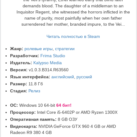
demands blood. The daughter of a middleman to an
Inquisitor Regent, she witnessed the horrors inflicted in the
name of purity, most painfully when her own father
surrendered her mother, branded impure, to the Vei...
Читать полностью в Steam
Жанр:
ролевые игры
,
стратегии
Разработчик:
Frima Studio
Издатель:
Kalypso Media
Версия:
v1.0.3.B314.R63560
Язык интерфейса:
английский
,
русский
Размер:
11.8 Гб
Стадия:
Релиз
ОС:
Windows 10 64-bit
64 бит!
Процессор:
Intel Core i5-6402P or AMD Ryzen 1300X
Оперативная память:
8 GB ОЗУ
Видеокарта:
NVIDIA GeForce GTX 960 4 GB or AMD
Radeon R9 380 4 GB