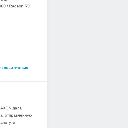
60 / Radeon R9
am позитивные
 SAXON дала
са, отправленную
анету, и