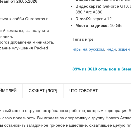
eam от 26.05.2026
Видеокарта:
GeForce GTX 9
380 / Arc A380
DirectX:
версии 12
ться к лобби Ouroboros в
Место на диске:
10 GB
5-й комнаты, вы получите
оняния.
Теги к игре
boros добавлена миникарта.
исание улучшения Packed
игры на русском
,
инди
,
экшен
89% из 3610 отзывов в Ste
ЙМПЛЕЙ
СЮЖЕТ (ЛОР)
ЧТО ГОВОРЯТ
тивный экшен о группе потрёпанных роботов, которым корпорация
 свою полезность. Вы играете за оперативную группу Нового Атла
ы остановить загадочное грибное нашествие, охватившее целую пл