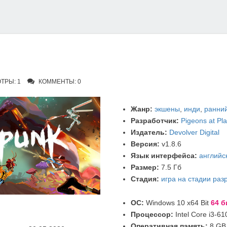
ТРЫ: 1
КОММЕНТЫ: 0
Жанр:
экшены
,
инди
,
ранний
Разработчик:
Pigeons at Pl
Издатель:
Devolver Digital
Версия:
v1.8.6
Язык интерфейса:
английс
Размер:
7.5 Гб
Стадия:
игра на стадии раз
ОС:
Windows 10 x64 Bit
64 б
Процессор:
Intel Core i3-6
Оперативная память:
8 GB