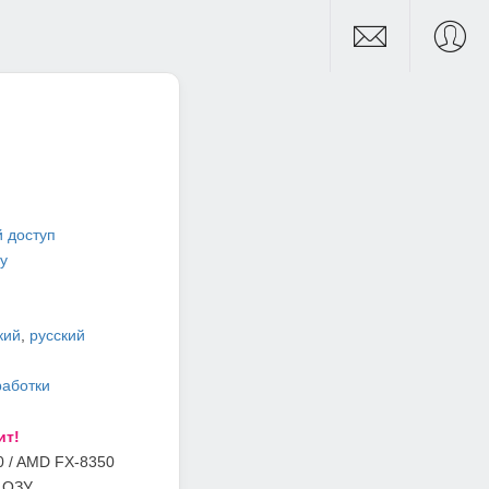
 доступ
ay
кий
,
русский
работки
ит!
10 / AMD FX-8350
 ОЗУ