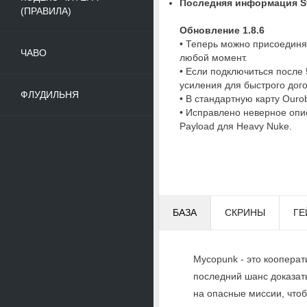
Последняя информация St
(ПРАВИЛА)
Обновление 1.8.6
• Теперь можно присоединя
ЧАВО
любой момент.
• Если подключиться после 
усиления для быстрого дог
ФЛУДИЛЬНЯ
• В стандартную карту Ouro
• Исправлено неверное оп
Payload для Heavy Nuke.
БАЗА
СКРИНЫ
ГЕ
Mycopunk - это коопера
последний шанс доказать
на опасные миссии, чтоб