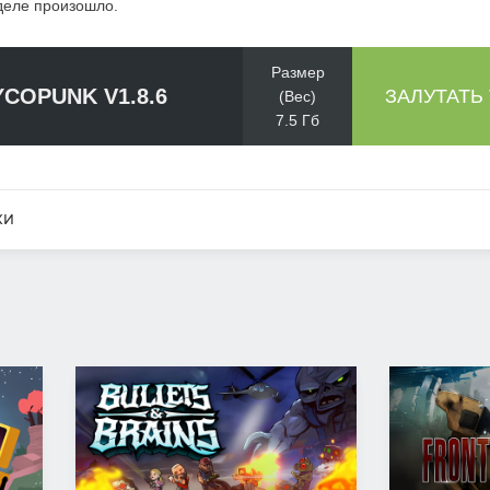
деле произошло.
Размер
COPUNK V1.8.6
ЗАЛУТАТЬ
(Вес)
7.5 Гб
КИ