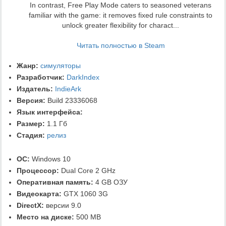
In contrast, Free Play Mode caters to seasoned veterans
familiar with the game: it removes fixed rule constraints to
unlock greater flexibility for charact...
Читать полностью в Steam
Жанр:
симуляторы
Разработчик:
DarkIndex
Издатель:
IndieArk
Версия:
Build 23336068
Язык интерфейса:
Размер:
1.1 Гб
Стадия:
релиз
ОС:
Windows 10
Процессор:
Dual Core 2 GHz
Оперативная память:
4 GB ОЗУ
Видеокарта:
GTX 1060 3G
DirectX:
версии 9.0
Место на диске:
500 MB