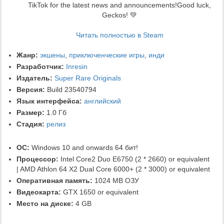
TikTok for the latest news and announcements!Good luck,
Geckos! 💚
Читать полностью в Steam
Жанр:
экшены
,
приключенческие игры
,
инди
Разработчик:
Inresin
Издатель:
Super Rare Originals
Версия:
Build 23540794
Язык интерфейса:
английский
Размер:
1.0 Гб
Стадия:
релиз
ОС:
Windows 10 and onwards 64 бит!
Процессор:
Intel Core2 Duo E6750 (2 * 2660) or equivalent
| AMD Athlon 64 X2 Dual Core 6000+ (2 * 3000) or equivalent
Оперативная память:
1024 MB ОЗУ
Видеокарта:
GTX 1650 or equivalent
Место на диске:
4 GB