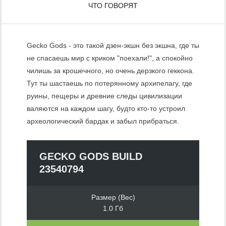
ЧТО ГОВОРЯТ
Gecko Gods - это такой дзен-экшн без экшна, где ты
не спасаешь мир с криком "поехали!", а спокойно
чилишь за крошечного, но очень дерзкого геккона.
Тут ты шастaешь по потерянному архипелагу, где
руины, пещеры и древние следы цивилизации
валяются на каждом шагу, будто кто-то устроил
археологический бардак и забыл прибраться.
GECKO GODS BUILD
23540794
Размер (Вес)
1.0 Гб