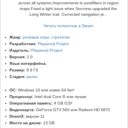
across all systems.Improvements to postfilters in region
maps.Fixed a light issue when Sorcress upgraded the
Long Winter trait. Corrected navigation pr...
Читать полностью в Steam
Жанр:
ролевые игры
,
стратегии
Разработчик:
Playwood Project
Издатель:
Playwood Project
Версия:
1.0
Язык интерфейса:
Размер:
8.8 Гб
Стадия:
релиз
ОС:
Windows 10 или новее 64 бит!
Процессор:
Intel dual Core i5 или лучше
Оперативная память:
4 GB ОЗУ
Видеокарта:
GeForce GTX 560 или Radeon HD 6870
DirectX:
версии 11
Место на диске:
13 GB