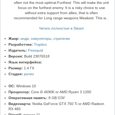
often not the most optimal.Furthest: This will make the unit
focus on the furthest enemy. It is a risky choice to use
without extra support from allies, that is often
recommended for Long range weapons.Weakest: This w...
Читать полностью в Steam
Жанр:
инди
,
симуляторы
,
стратегии
Разработчик:
Traptics
Издатель:
Firesquid
Версия:
Build 23076518
Язык интерфейса:
Размер:
1.4 Гб
Стадия:
релиз
ОС:
Windows 10
Процессор:
Core i5 4690K or AMD Ryzen 3 1200
Оперативная память:
8 GB ОЗУ
Видеокарта:
Nvidia GeForce GTX 750 Ti or AMD Radeon
RX 460
DirectX:
версии 11