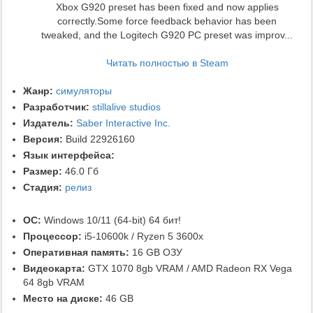
Xbox G920 preset has been fixed and now applies
correctly.Some force feedback behavior has been
tweaked, and the Logitech G920 PC preset was improv...
Читать полностью в Steam
Жанр:
симуляторы
Разработчик:
stillalive studios
Издатель:
Saber Interactive Inc.
Версия:
Build 22926160
Язык интерфейса:
Размер:
46.0 Гб
Стадия:
релиз
ОС:
Windows 10/11 (64-bit) 64 бит!
Процессор:
i5-10600k / Ryzen 5 3600x
Оперативная память:
16 GB ОЗУ
Видеокарта:
GTX 1070 8gb VRAM / AMD Radeon RX Vega
64 8gb VRAM
Место на диске:
46 GB