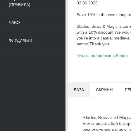
02.06.2026
(ПРАВИЛА)
Save 10% in the week long sa
ЧАВО
Blades, Bows & Magic is curre
with a 10% discount!We would 
you're into a casual medieval
ФЛУДИЛЬНЯ
battler!Thank you
Читать полностью в Steam
БАЗА
СКРИНЫ
ГЕ
Blades, Bows and Magic 
может решить бой быстре
расположение в строю, ч