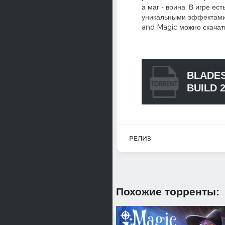
а маг - воина. В игре е
уникальными эффектами,
and Magic можно скачат
BLADES
BUILD 
РЕЛИЗ
Похожие торренты: