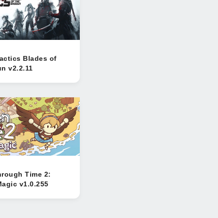
ctics Blades of
n v2.2.11
hrough Time 2:
agic v1.0.255