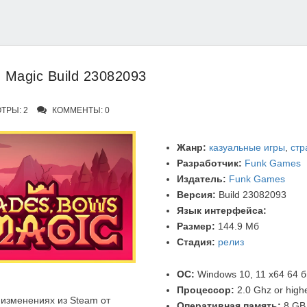
 Magic Build 23082093
ТРЫ: 2
КОММЕНТЫ: 0
Жанр:
казуальные игры
,
стр
Разработчик:
Funk Games
Издатель:
Funk Games
Версия:
Build 23082093
Язык интерфейса:
Размер:
144.9 Мб
Стадия:
релиз
ОС:
Windows 10, 11 x64 64 б
Процессор:
2.0 Ghz or high
изменениях из Steam от
Оперативная память:
8 GB