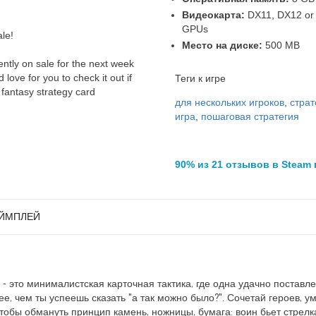
Видеокарта:
DX11, DX12 or 
GPUs
le!
Место на диске:
500 MB
ntly on sale for the next week
love for you to check it out if
Теги к игре
 fantasy strategy card
для нескольких игроков
,
страт
игра
,
пошаговая стратегия
90% из 21 отзывов в Steam
ЙМПЛЕЙ
- это минималистская карточная тактика, где одна удачно поставл
е, чем ты успеешь сказать "а так можно было?". Сочетай героев, у
тобы обмануть принцип камень, ножницы, бумага: воин бьет стрелка,