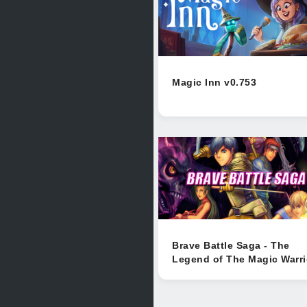
Magic Inn v0.753
Brave Battle Saga - The
Legend of The Magic Warri
v1.0