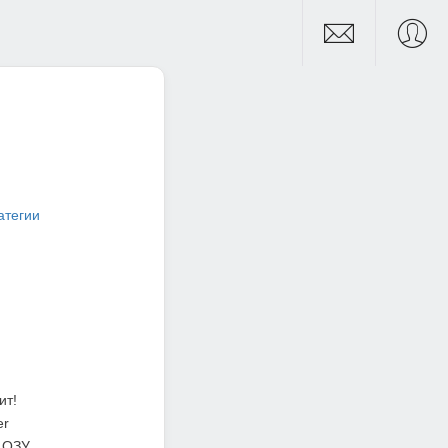
атегии
ит!
er
 ОЗУ