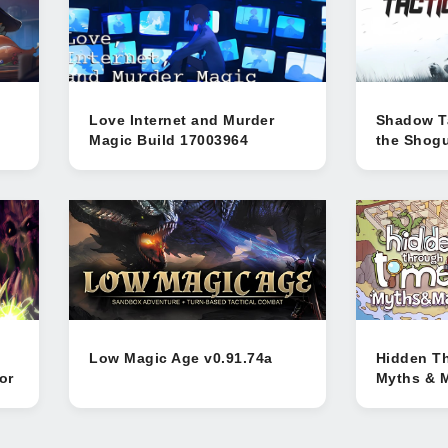
Love Internet and Murder
Shadow Ta
Magic Build 17003964
the Shogu
Low Magic Age v0.91.74a
Hidden T
or
Myths & M