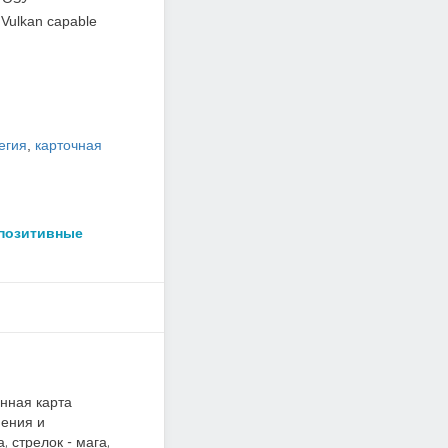
Vulkan capable
егия
,
карточная
 позитивные
енная карта
мения и
 стрелок - мага,