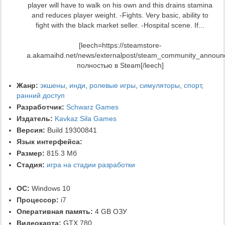
player will have to walk on his own and this drains stamina
and reduces player weight. -Fights. Very basic, ability to
fight with the black market seller. -Hospital scene. If...
[leech=https://steamstore-
a.akamaihd.net/news/externalpost/steam_community_annou
полностью в Steam[/leech]
Жанр:
экшены
,
инди
,
ролевые игры
,
симуляторы
,
спорт
,
ранний доступ
Разработчик:
Schwarz Games
Издатель:
Kavkaz Sila Games
Версия:
Build 19300841
Язык интерфейса:
Размер:
815.3 Мб
Стадия:
игра на стадии разработки
ОС:
Windows 10
Процессор:
i7
Оперативная память:
4 GB ОЗУ
Видеокарта:
GTX 780